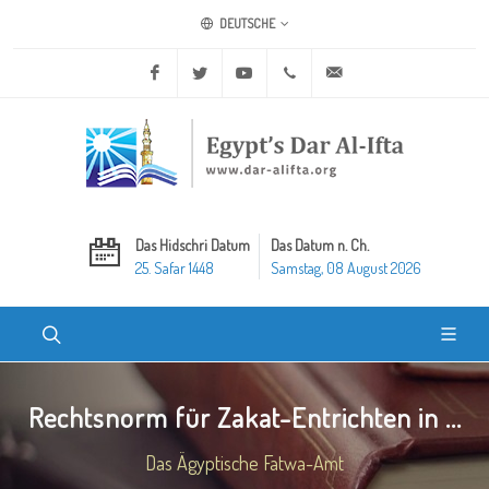
DEUTSCHE
Facebook
Twitter
Youtube
+20 2 25970400
ask@dar-alifta.org
Das Hidschri Datum
Das Datum n. Ch.
25. Safar 1448
Samstag, 08 August 2026
Rechtsnorm für Zakat-Entrichten in ...
Das Ägyptische Fatwa-Amt