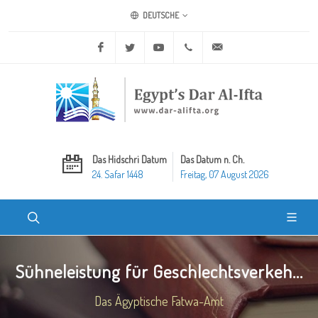
DEUTSCHE
Facebook
Twitter
Youtube
+20 2 25970400
ask@dar-alifta.org
Das Hidschri Datum
Das Datum n. Ch.
24. Safar 1448
Freitag, 07 August 2026
Sühneleistung für Geschlechtsverkeh...
Das Ägyptische Fatwa-Amt