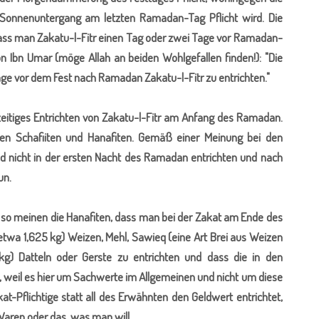
h Sonnenuntergang am letzten Ramadan-Tag Pflicht wird. Die
, dass man Zakatu-l-Fitr einen Tag oder zwei Tage vor Ramadan-
 Ibn Umar (möge Allah an beiden Wohlgefallen finden!): "Die
ge vor dem Fest nach Ramadan Zakatu-l-Fitr zu entrichten."
zeitiges Entrichten von Zakatu-l-Fitr am Anfang des Ramadan.
 den Schafiiten und Hanafiten. Gemäß einer Meinung bei den
nd nicht in der ersten Nacht des Ramadan entrichten und nach
un.
, so meinen die Hanafiten, dass man bei der Zakat am Ende des
etwa 1,625 kg) Weizen, Mehl, Sawieq (eine Art Brei aus Weizen
kg) Datteln oder Gerste zu entrichten und dass die in den
bt, weil es hier um Sachwerte im Allgemeinen und nicht um diese
kat-Pflichtige statt all des Erwähnten den Geldwert entrichtet,
Waren oder das, was man will.