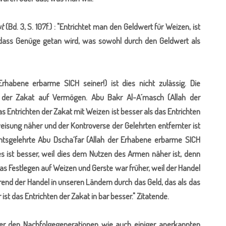
t
(Bd. 3, S. 107f.) : "Entrichtet man den Geldwert für Weizen, ist
, dass Genüge getan wird, was sowohl durch den Geldwert als
bene erbarme SICH seiner!) ist dies nicht zulässig. Die
n der Zakat auf Vermögen. Abu Bakr Al-A´masch (Allah der
s Entrichten der Zakat mit Weizen ist besser als das Entrichten
eisung näher und der Kontroverse der Gelehrten entfernter ist
htsgelehrte Abu Dscha´far (Allah der Erhabene erbarme SICH
es ist besser, weil dies dem Nutzen des Armen näher ist, denn
as Festlegen auf Weizen und Gerste war früher, weil der Handel
hrend der Handel in unseren Ländern durch das Geld, das als das
ist das Entrichten der Zakat in bar besser." Zitatende.
er den Nachfolgegenerationen wie auch einiger anerkannten