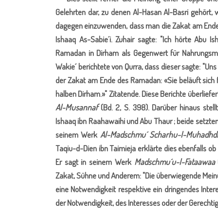
Gelehrten dar, zu denen Al-Hasan Al-Basri gehört, wo
dagegen einzuwenden, dass man die Zakat am Ende 
Ishaaq As-Sabie´i. Zuhair sagte: "Ich hörte Abu 
Ramadan in Dirham als Gegenwert für Nahrungsmitt
Wakie´ berichtete von Qurra, dass dieser sagte: "Uns
der Zakat am Ende des Ramadan: «Sie beläuft sich f
halben Dirham.»" Zitatende. Diese Berichte überlie
Al-Musannaf
(Bd. 2, S. 398). Darüber hinaus stell
Ishaaq ibn Raahawaihi und Abu Thaur ; beide setzte
seinem Werk
Al-Madschmu´ Scharhu-l-Muhadhd
Taqiu-d-Dien ibn Taimieja erklärte dies ebenfalls ob
Er sagt in seinem Werk
Madschmu´u-l-Fataawaa
Zakat, Sühne und Anderem: "Die überwiegende Meinu
eine Notwendigkeit respektive ein dringendes Inter
der Notwendigkeit, des Interesses oder der Gerechtigk