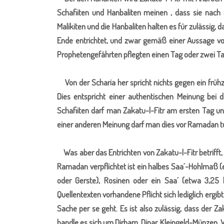
Schafiiten und Hanbaliten meinen , dass sie nac
Malikiten und die Hanbaliten halten es für zulässig
Ende entrichtet, und zwar gemäß einer Aussage von
Prophetengefährten pflegten einen Tag oder zwei Ta
Von der Scharia her spricht nichts gegen ein früh
Dies entspricht einer authentischen Meinung bei
Schafiiten darf man Zakatu-l-Fitr am ersten Tag u
einer anderen Meinung darf man dies vor Ramadan t
Was aber das Entrichten von Zakatu-l-Fitr betrifft
Ramadan verpflichtet ist ein halbes Saa´-Hohlmaß (
oder Gerste), Rosinen oder ein Saa´ (etwa 3,25 
Quellentexten vorhandene Pflicht sich lediglich ergi
Sache per se geht. Es ist also zulässig, dass der Za
handle es sich um Dirham, Dinar, Kleingeld-Münzen, 