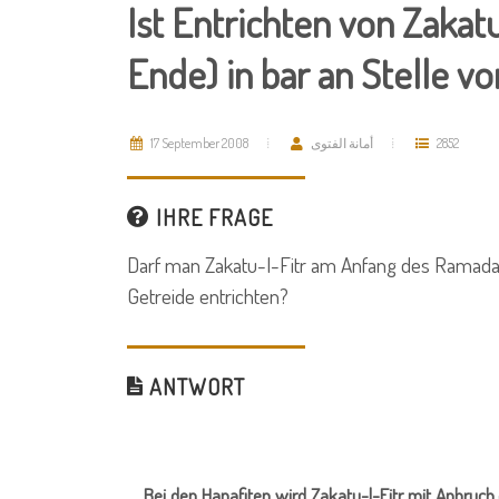
Ist Entrichten von Zaka
Ende) in bar an Stelle vo
17 September 2008
أمانة الفتوى
2852
IHRE FRAGE
Darf man Zakatu-l-Fitr am Anfang des Ramadan 
Getreide entrichten?
ANTWORT
Bei den Hanafiten wird Zakatu-l-Fitr mit Anbruch