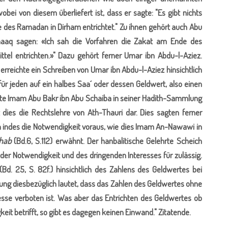
bei von diesem überliefert ist, dass er sagte: "Es gibt nichts
des Ramadan in Dirham entrichtet." Zu ihnen gehört auch Abu
Ishaaq sagen: «Ich sah die Vorfahren die Zakat am Ende des
el entrichten.»" Dazu gehört ferner Umar ibn Abdu-l-Aziez.
 erreichte ein Schreiben von Umar ibn Abdu-l-Aziez hinsichtlich
ür jeden auf ein halbes Saa´ oder dessen Geldwert, also einen
ferte Imam Abu Bakr ibn Abu Schaiba in seiner Hadith-Sammlung
t dies die Rechtslehre von Ath-Thauri dar. Dies sagten ferner
n indes die Notwendigkeit voraus, wie dies Imam An-Nawawi in
hab
(Bd.6, S.112) erwähnt. Der hanbalitische Gelehrte Scheich
 der Notwendigkeit und des dringenden Interesses für zulässig.
(Bd. 25, S. 82f.) hinsichtlich des Zahlens des Geldwertes bei
ng diesbezüglich lautet, dass das Zahlen des Geldwertes ohne
esse verboten ist. Was aber das Entrichten des Geldwertes ob
eit betrifft, so gibt es dagegen keinen Einwand." Zitatende.