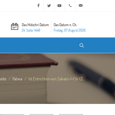
Facebook
Twitter
Youtube
+20 2 25970400
ask@dar-alifta.org
Das Hidschri Datum
Das Datum n. Ch.
24. Safar 1448
Freitag, 07 August 2026
seite
Fatwa
Ist Entrichten von Zakatu-l-Fitr (Z...