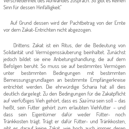
Verschiedenheit des Aufwandes zusprach. So gibt es keinen
Sinn für dessen Hinfälligkeit."
Auf Grund dessen wird der Pachtbetrag von der Ernte
vor dem Zakat-Entrichten nicht abgezogen.
Drittens: Zakat ist ein Ritus, der die Bedeutung von
Solidarität und Vermögenssäuberung beinhaltet. Zunächst
jedoch bildet sie eine Anbetungshandlung, die auf dem
Befolgen beruht. So muss sie auf bestimmtes Vermögen
unter bestimmten Bedingungen mit bestimmten
Bemessungsgrundlagen an bestimmte Empfängerkreise
entrichtet werden. Die ehrwürdige Scharia hat all dies
deutlich dargelegt. Zu den Bedingungen für die Zakatpflicht
auf vierfüßiges Vieh gehört, dass es
Saa`ima
sein soll – das
heißt, sein Futter gehört zum erlaubten Viehfutter – und
dass sein Eigentümer dafür weder Fütter- noch
Tränkkosten trägt. Trägt er dafür Fütter- und Tränkkosten,
gibt es darauf keine Zakat, wie hoch auch immer deren