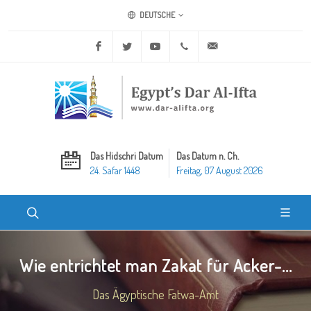
DEUTSCHE
Facebook
Twitter
Youtube
+20 2 25970400
ask@dar-alifta.org
Das Hidschri Datum
Das Datum n. Ch.
24. Safar 1448
Freitag, 07 August 2026
Wie entrichtet man Zakat für Acker-...
Das Ägyptische Fatwa-Amt