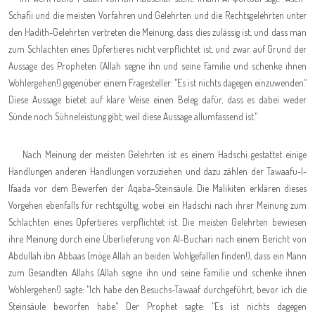
Schafii und die meisten Vorfahren und Gelehrten und die Rechtsgelehrten unter
den Hadith-Gelehrten vertreten die Meinung, dass dies zulässig ist, und dass man
zum Schlachten eines Opfertieres nicht verpflichtet ist, und zwar auf Grund der
Aussage des Propheten (Allah segne ihn und seine Familie und schenke ihnen
Wohlergehen!) gegenüber einem Fragesteller: "Es ist nichts dagegen einzuwenden."
Diese Aussage bietet auf klare Weise einen Beleg dafür, dass es dabei weder
Sünde noch Sühneleistung gibt, weil diese Aussage allumfassend ist
.
"
Nach Meinung der meisten Gelehrten ist es einem Hadschi gestattet einige
Handlungen anderen Handlungen vorzuziehen und dazu zählen der Tawaafu-l-
Ifaada vor dem Bewerfen der Aqaba-Steinsäule. Die Malikiten erklären dieses
Vorgehen ebenfalls für rechtsgültig, wobei ein Hadschi nach ihrer Meinung zum
Schlachten eines Opfertieres verpflichtet ist. Die meisten Gelehrten bewiesen
ihre Meinung durch eine Überlieferung von Al-Buchari nach einem Bericht von
Abdullah ibn Abbaas (möge Allah an beiden Wohlgefallen finden!), dass ein Mann
zum Gesandten Allahs (Allah segne ihn und seine Familie und schenke ihnen
Wohlergehen!) sagte: "Ich habe den Besuchs-Tawaaf durchgeführt, bevor ich die
Steinsäule beworfen habe." Der Prophet sagte: "Es ist nichts dagegen