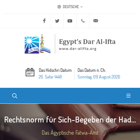
DEUTSCHE
Facebook
Twitter
Youtube
+20 2 25970400
ask@dar-alifta.org
Das Hidschri Datum
Das Datum n. Ch.
26. Safar 1448
Sonntag, 09 August 2026
Rechtsnorm für Sich-Begeben der Had...
Das Ägyptische Fatwa-Amt