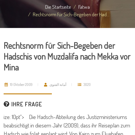
Die Startseite
Fatwa
Rechtsnorm für Sich-Begeben der Had...
Rechtsnorm für Sich-Begeben der
Hadschis von Muzdalifa nach Mekka vor
Mina
19 Oktober 2009
أمانة الفتوى
3020
IHRE FRAGE
ize: 10pt"> Die Hadsch-Abteilung des Justizministeriums
beabsichtigt in diesem Jahr (2009), dass ihr Reiseplan zum
Hadsch wie folgt geplant wird: Von Kairo zum Flughafen