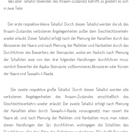
Was aber Tahallul (Beenden des Ihraam-Zustands) betrifft, so gliedert es sich
in zwei Teile
:
Der erste respektive kleine Tahallul: Durch diesen Tahallul werden die ob des
Ihraam-Zustandes verbotenen Angelegenheiten außer dem Geschlechtsverkehr
wieder erlaubt. Dieser Tahallul erfolgt nach der Meinung der Hanafiten durch das
Abrasieren der Haare und nach Meinung der Malikiten und Hanbaliten durch das
Durchführen des Bewerfens der Steinsäulen, wobei ein Hadschi nach Meinung
der Schafiiten zwei von den drei folgenden Handlungen durchführen muss,
nämlich Bewerfen der Aqaba-Steinsäule, vollkommenes Abrasieren oder Kürzen
der Haare und Tawaafu-l-Ifaada.
Der zweite respektive große Tahallul: Durch diesen Tahallul werden alle
verbotenen Angelegenheiten des Ihraam-Zustandes einschließlich des
Geschlechtsverkehrs wieder erlaubt. Der zweite Tahallul erfolgt nach Meinung
der Hanafiten allein durch Tawaafu-l-Ifaada, vorausgesetzt, man rasiert die
Haare ab, und nach Meinung der Malikiten und Hanbaliten muss man neben
diesen Handlungen den Sa´i durchführen, wohingegen die Schafiiten das
Durchführen aller drei Riten des Opfertages ausbedingen. [Das heißt Bewerfen