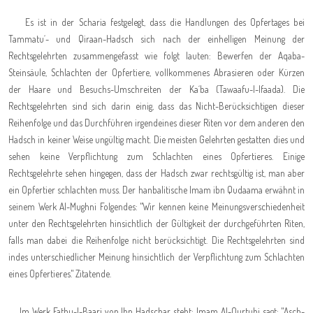
Es ist in der Scharia festgelegt, dass die Handlungen des Opfertages bei
Tammatu´- und Qiraan-Hadsch sich nach der einhelligen Meinung der
Rechtsgelehrten zusammengefasst wie folgt lauten: Bewerfen der Aqaba-
Steinsäule, Schlachten der Opfertiere, vollkommenes Abrasieren oder Kürzen
der Haare und Besuchs-Umschreiten der Ka´ba (Tawaafu-l-Ifaada). Die
Rechtsgelehrten sind sich darin einig, dass das Nicht-Berücksichtigen dieser
Reihenfolge und das Durchführen irgendeines dieser Riten vor dem anderen den
Hadsch in keiner Weise ungültig macht. Die meisten Gelehrten gestatten dies und
sehen keine Verpflichtung zum Schlachten eines Opfertieres. Einige
Rechtsgelehrte sehen hingegen, dass der Hadsch zwar rechtsgültig ist, man aber
ein Opfertier schlachten muss. Der hanbalitische Imam ibn Qudaama erwähnt in
seinem Werk Al-Mughni Folgendes: "Wir kennen keine Meinungsverschiedenheit
unter den Rechtsgelehrten hinsichtlich der Gültigkeit der durchgeführten Riten,
falls man dabei die Reihenfolge nicht berücksichtigt. Die Rechtsgelehrten sind
indes unterschiedlicher Meinung hinsichtlich der Verpflichtung zum Schlachten
eines Opfertieres." Zitatende
.
Im Werk Fathu-l-Baari von Ibn Hadschar steht: Imam Al-Qurtubi sagt: "Asch-