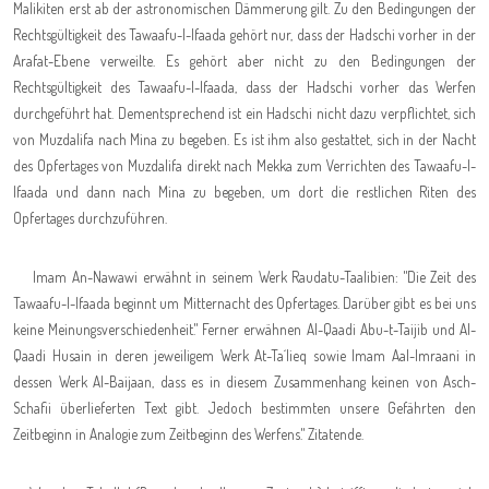
Malikiten erst ab der astronomischen Dämmerung gilt. Zu den Bedingungen der
Rechtsgültigkeit des Tawaafu-l-Ifaada gehört nur, dass der Hadschi vorher in der
Arafat-Ebene verweilte. Es gehört aber nicht zu den Bedingungen der
Rechtsgültigkeit des Tawaafu-l-Ifaada, dass der Hadschi vorher das Werfen
durchgeführt hat. Dementsprechend ist ein Hadschi nicht dazu verpflichtet, sich
von Muzdalifa nach Mina zu begeben. Es ist ihm also gestattet, sich in der Nacht
des Opfertages von Muzdalifa direkt nach Mekka zum Verrichten des Tawaafu-l-
Ifaada und dann nach Mina zu begeben, um dort die restlichen Riten des
Opfertages durchzuführen
.
Imam An-Nawawi erwähnt in seinem Werk Raudatu-Taalibien: "Die Zeit des
Tawaafu-l-Ifaada beginnt um Mitternacht des Opfertages. Darüber gibt es bei uns
keine Meinungsverschiedenheit." Ferner erwähnen Al-Qaadi Abu-t-Taijib und Al-
Qaadi Husain in deren jeweiligem Werk At-Ta´lieq sowie Imam Aal-Imraani in
dessen Werk Al-Baijaan, dass es in diesem Zusammenhang keinen von Asch-
Schafii überlieferten Text gibt. Jedoch bestimmten unsere Gefährten den
Zeitbeginn in Analogie zum Zeitbeginn des Werfens." Zitatende
.