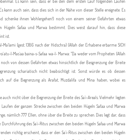
benmal. Es kann sein, dass er bei den dem ersten Lauf folgenden Läufen
Es kann auch sein, dass dies sich in der Nähe von dieser Stelle ereignete. Es
nd schenke ihnen Wohlergehen!) noch von einem seiner Gefährten etwas
den Hügeln Safaa und Marwa bestimmt. Dies weist darauf hin, dass diese
t ist.
a´lami (gest. 1386 nach der Hidschra) (Allah der Erhabene erbarme SICH
si´atu-l-Mas´aa baina-s-Safaa wa-l- Marwa: "Da weder vom Propheten (Allah
 noch von dessen Gefährten etwas hinsichtlich der Besgrenzung der Breite
 Begrenzung schariatisch nicht beabsichtigt ist. Sonst würde es ob dessen
h auf die Begrenzung als Arafat, Muzdalifa und Mina haben, wobei es
ch nicht über die Begrenzung der Breite des Sa´i-Areals. Vielmehr legten
 das Laufen der ganzen Strecke zwischen den beiden Hügeln Safaa und Marwa
e, nämlich 777 Ellen, ohne über die Breite zu sprechen. Dies legt dar, dass
e Durchführung des Sa´i-Ritus zwischen den beiden Hügeln Safaa und Marwa
renden richtig erscheint, dass er den Sa´i-Ritus zwischen den beiden Hügeln