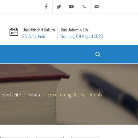
Facebook
Twitter
Youtube
+20 2 25970400
ask@dar-alifta.org
Das Hidschri Datum
Das Datum n. Ch.
26. Safar 1448
Sonntag, 09 August 2026
e Startseite
Fatwa
Erweiterung des Sa´i-Areals