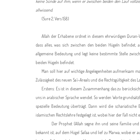
keine Sünde auf ihm, wenn er zwischen beiden den Lauf vollzieht.
allwissend
.
(Sure 2, Vers 158)
Allah der Erhabene ordnet in diesem ehrwürdigen Quran-Ve
dass alles, was sich zwischen den beiden Hügeln befindet, a
allgemeine Bedeutung und legt keine bestimmte Stelle zwisc
beiden Hügeln befindet.
Man soll hier auf wichtige Angelegenheiten aufmerksam m
Zulässigkeit des neuen Sa´i-Areals und die Rechtsgültigkeit des 
Erstens: Es ist in diesem Zusammenhang das zu berücksichtig
uns in arabischer Sprache wendet. So werden Worte grundsätzlich
spezielle Bedeutung überträgt. Dann wird die schariatische 
islamischen Rechtslehre festgelegt ist, wobei hier der Fall nicht ei
Der Prophet (Allah segne ihn und seine Familie und sche
bekannt ist, auf dem Hügel Safaa und lief zu Marwa, wobei er 