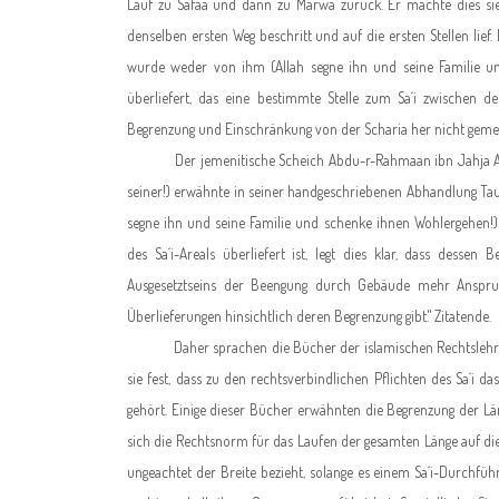
Lauf zu Safaa und dann zu Marwa zurück. Er machte dies sie
denselben ersten Weg beschritt und auf die ersten Stellen lief. 
wurde weder von ihm (Allah segne ihn und seine Familie u
überliefert, das eine bestimmte Stelle zum Sa´i zwischen 
Begrenzung und Einschränkung von der Scharia her nicht gemein
Der jemenitische Scheich Abdu-r-Rahmaan ibn Jahja Al-M
seiner!) erwähnte in seiner handgeschriebenen Abhandlung Tau
segne ihn und seine Familie und schenke ihnen Wohlergehen!)
des Sa´i-Areals überliefert ist, legt dies klar, dass dessen
Ausgesetztseins der Beengung durch Gebäude mehr Anspruc
Überlieferungen hinsichtlich deren Begrenzung gibt." Zitatende.
Daher sprachen die Bücher der islamischen Rechtslehre au
sie fest, dass zu den rechtsverbindlichen Pflichten des Sa´i
gehört. Einige dieser Bücher erwähnten die Begrenzung der Läng
sich die Rechtsnorm für das Laufen der gesamten Länge auf di
ungeachtet der Breite bezieht, solange es einem Sa´i-Durchfüh