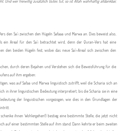
 Und wer freiwillig zusätzlich Gutes tut, so ist Allah wahrhaftig alldankbar,
rs den Sa´i zwischen den Hügeln Safaaa und Marwa an. Dies beweist also,
ls ein Areal für den Sa´i betrachtet wird, denn der Quran-Vers hat eine
hen den beiden Hügeln fest, wobei das neue Sa´i-Areal sich zwischen den
achen, durch deren Bejahen und Verstehen sich die Beweisführung für die
Laufens auf ihm ergeben:
en, was auf Safaa und Marwa linguistisch zutrifft, weil die Scharia sich an
 in ihrer linguistischen Bedeutung interpretiert, bis die Scharia sie in eine
Bedeutung der linguistischen vorgezogen, wie dies in den Grundlagen der
ntritt.
nke ihnen Wohlergehen!) bestieg eine bestimmte Stelle, die jetzt nicht
auch auf einer bestimmten Stelle auf ihm stand. Dann kehrte er beim zweiten