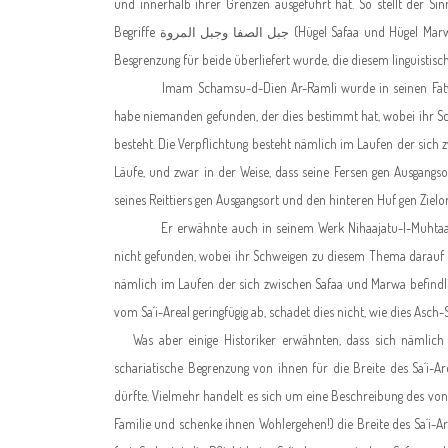
und innerhalb ihrer Grenzen ausgeführt hat. So stellt der S
Begriffe
جبل الصفا وجبل المروة
(Hügel Safaa und Hügel Marwa
Besgrenzung für beide überliefert wurde, die diesem linguistisc
Imam Schamsu-d-Dien Ar-Ramli wurde in seinen Fatwas ge
habe niemanden gefunden, der dies bestimmt hat, wobei ihr Sc
besteht. Die Verpflichtung besteht nämlich im Laufen der sich
Läufe, und zwar in der Weise, dass seine Fersen gen Ausgangs
seines Reittiers gen Ausgangsort und den hinteren Huf gen Zielor
Er erwähnte auch in seinem Werk Nihaajatu-l-Muhtaadsch
nicht gefunden, wobei ihr Schweigen zu diesem Thema darauf hi
nämlich im Laufen der sich zwischen Safaa und Marwa befindli
vom Sa´i-Areal geringfügig ab, schadet dies nicht, wie dies Asch
Was aber einige Historiker erwähnten, dass sich nämlich di
schariatische Begrenzung von ihnen für die Breite des Sa´i-A
dürfte. Vielmehr handelt es sich um eine Beschreibung des vo
Familie und schenke ihnen Wohlergehen!) die Breite des Sa´i-A