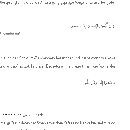
ا
ursprünglich die durch Anstrengung geprägte Vorgehensweise bei jeder
وَأَن لَّيْسَ لِلإِنسَانِ إِلاَّ مَا سَعَى
ch bemüht hat
.
ird auch das Sich-zum-Ziel-Nehmen bezeichnet und beabsichtigt, wie etwa
nd eilt auf es zu). In dieser Bedeutung interpretiert man die Worte des
فَاسْعَوْا إِلَى ذِكْرِ اللَّهِ
sunterhalt)
und
سعى
(Er geht).
benmalige Zurücklegen der Strecke zwischen Safaa und Marwa hin und zurück,