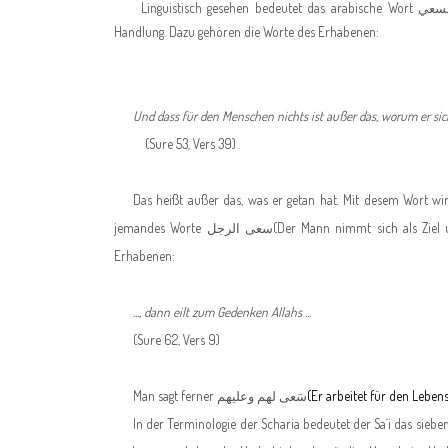
Linguistisch gesehen bedeutet das arabische Wort
لسعي
Handlung. Dazu gehören die Worte des Erhabenen:
Und dass für den Menschen nichts ist außer das, worum er si
(Sure 53, Vers 39)
Das heißt außer das, was er getan hat. Mit desem Wort w
jemandes Worte
سعى الرجل
(Der Mann nimmt sich als Ziel u
Erhabenen:
..., dann eilt zum Gedenken Allahs ...
(Sure 62, Vers 9)
Man sagt ferner
سَعى لهم وعليهم
(Er arbeitet für den Leben
In der Terminologie der Scharia bedeutet der Sa´i das sie