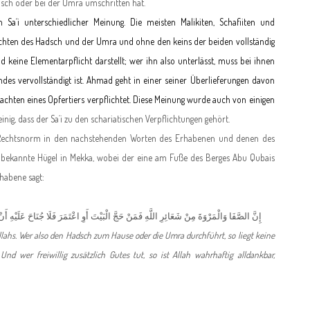
ch oder bei der Umra umschritten hat.
 Sa´i unterschiedlicher Meinung. Die meisten Malikiten, Schafiiten und
lichten des Hadsch und der Umra und ohne den keins der beiden vollständig
nd keine Elementarpflicht darstellt; wer ihn also unterlässt, muss bei ihnen
ndes vervollständigt ist. Ahmad geht in einer seiner Überlieferungen davon
lachten eines Opfertiers verpflichtet. Diese Meinung wurde auch von einigen
einig, dass der Sa´i zu den schariatischen Verpflichtungen gehört.
e Rechtsnorm in den nachstehenden Worten des Erhabenen und denen des
e bekannte Hügel in Mekka, wobei der eine am Fuße des Berges Abu Qubais
habene sagt:
إِنَّ الصَّفَا وَالْمَرْوَةَ مِنْ شَعَائِرِ اللَّهِ فَمَنْ حَجَّ الْبَيْتَ أَوِ اعْتَمَرَ فَلَا جُنَاحَ عَلَيْهِ أَن
ahs. Wer also den Hadsch zum Hause oder die Umra durchführt, so liegt keine
d wer freiwillig zusätzlich Gutes tut, so ist Allah wahrhaftig alldankbar,