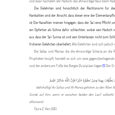
und zwar nachdem der Hadschi das ehrwürdige Haus beim Hads
Die Gelehrten sind hinsichtlich der Rechtsnorm für den
Hanbaliten sind der Ansicht, dass dieser eine der Elementarpf
ist Die Hanafiten meinen hingegen, dass der Sa´i eine Pflicht u
ein Opfertier als Sühne dafür schlachten, wobei sein Hadsch i
aus, dass der Sa´i Sunna ist und sein Unterlassen nicht zum Sch
früheren Gelehrten überliefert.
Alle Gelehrten sind sich jedoch 
Bei Safaa und Marwa, die die ehrwürdige Scharia an di
Propheten knüpft, handelt es sich um zwei gegenüberliegend
und der andere am Fuße des Berges Qu´aiqi´aan liegen.
[1]
Der Er
ْ يَطَّوَّفَ بِهِمَا وَمَنْ تَطَوَّعَ خَيْرًا فَإِنَّ اللَّهَ شَاكِرٌ عَلِيمٌ
Wahrhaftig! As-Safaa und Al-Marwa gehören zu den Riten All
Sünde auf ihm, wenn er zwischen beiden den Lauf vollzieht. Un
allwissend.
(Sure 2, Vers 158)