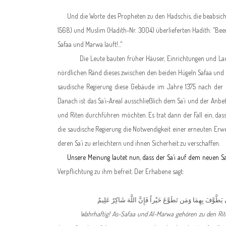
Und die Worte des Propheten zu den Hadschis, die beabsicht
1568) und Muslim (Hadith-Nr. 3004) überlieferten Hadith: "Be
Safaa und Marwa lauft!..."
Die Leute bauten früher Häuser, Einrichtungen und Lade
nördlichen Ränd dieses zwischen den beiden Hügeln Safaa und M
saudische Regierung diese Gebäude im Jahre 1375 nach der H
Danach ist das Sa´i-Areal ausschließlich dem Sa´i und der Anb
und Riten durchführen möchten. Es trat dann der Fall ein, d
die saudische Regierung die Notwendigkeit einer erneuten Erw
deren Sa´i zu erleichtern und ihnen Sicherheit zu verschaffen.
Unsere Meinung lautet nun, dass der Sa´i auf dem neuen Sa´i
Verpflichtung zu ihm befreit. Der Erhabene sagt
:
ن يَطَّوَّفَ بِهِمَا وَمَن تَطَوَّعَ خَيْراً فَإِنَّ اللَّهَ شَاكِرٌ عَلِيمٌ
Wahrhaftig! As-Safaa und Al-Marwa gehören zu den Riten 