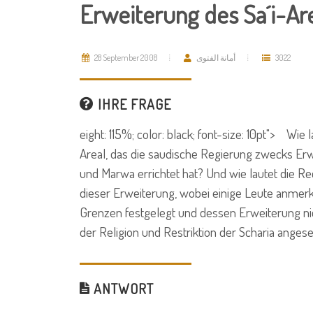
Erweiterung des Sa´i-Ar
28 September 2008
أمانة الفتوى
3022
IHRE FRAGE
eight: 115%; color: black; font-size: 10pt"> Wie
Areal, das die saudische Regierung zwecks Er
und Marwa errichtet hat? Und wie lautet die 
dieser Erweiterung, wobei einige Leute anmerke
Grenzen festgelegt und dessen Erweiterung nich
der Religion und Restriktion der Scharia anges
ANTWORT