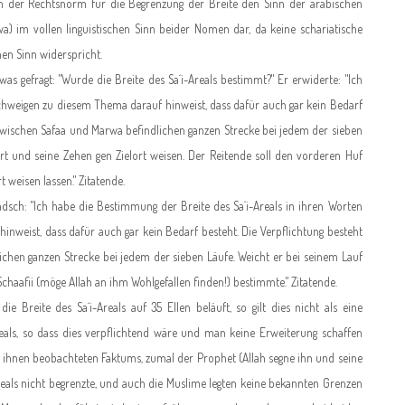
inn der Rechtsnorm für die Begrenzung der Breite den Sinn der arabischen
) im vollen linguistischen Sinn beider Nomen dar, da keine schariatische
hen Sinn widerspricht.
fragt: "Wurde die Breite des Sa´i-Areals bestimmt?" Er erwiderte: "Ich
hweigen zu diesem Thema darauf hinweist, dass dafür auch gar kein Bedarf
 zwischen Safaa und Marwa befindlichen ganzen Strecke bei jedem der sieben
ort und seine Zehen gen Zielort weisen. Der Reitende soll den vorderen Huf
t weisen lassen." Zitatende.
: "Ich habe die Bestimmung der Breite des Sa´i-Areals in ihren Worten
nweist, dass dafür auch gar kein Bedarf besteht. Die Verpflichtung besteht
chen ganzen Strecke bei jedem der sieben Läufe. Weicht er bei seinem Lauf
-Schaafii (möge Allah an ihm Wohlgefallen finden!) bestimmte." Zitatende.
e Breite des Sa´i-Areals auf 35 Ellen beläuft, so gilt dies nicht als eine
reals, so dass dies verpflichtend wäre und man keine Erweiterung schaffen
n ihnen beobachteten Faktums, zumal der Prophet (Allah segne ihn und seine
reals nicht begrenzte, und auch die Muslime legten keine bekannten Grenzen