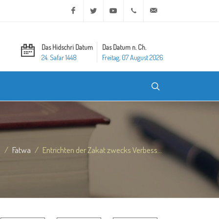
Facebook
Twitter
Youtube
+20 2 25970400
ask@dar-alifta.org
Das Hidschri Datum
Das Datum n. Ch.
24. Safar 1448
Freitag, 07 August 2026
e
Fatwa
Entrichten der Zakat zwecks Verbess...