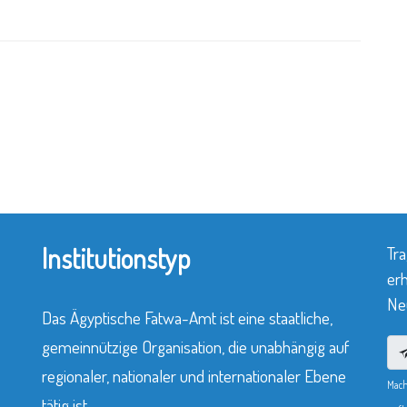
Institutionstyp
Tra
erh
Neu
Das Ägyptische Fatwa-Amt ist eine staatliche,
gemeinnützige Organisation, die unabhängig auf
regionaler, nationaler und internationaler Ebene
Mach
tätig ist.