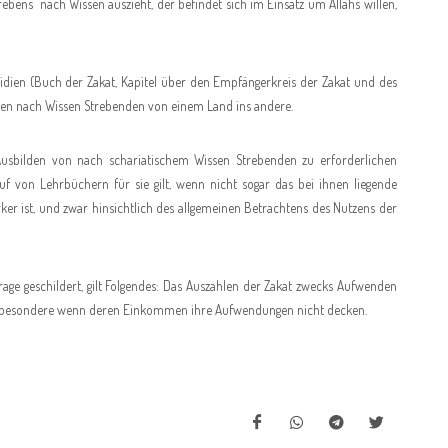
ebens nach Wissen auszieht, der befindet sich im Einsatz um Allahs willen,
dien (Buch der Zakat, Kapitel über den Empfängerkreis der Zakat und des
inen nach Wissen Strebenden von einem Land ins andere.
usbilden von nach schariatischem Wissen Strebenden zu erforderlichen
f von Lehrbüchern für sie gilt, wenn nicht sogar das bei ihnen liegende
ker ist, und zwar hinsichtlich des allgemeinen Betrachtens des Nutzens der
ge geschildert, gilt Folgendes: Das Auszahlen der Zakat zwecks Aufwenden
 insbesondere wenn deren Einkommen ihre Aufwendungen nicht decken.