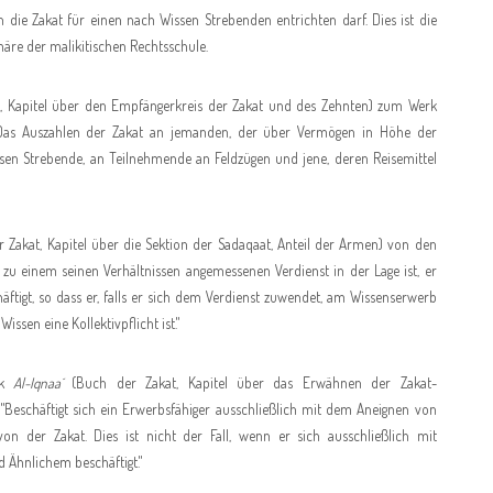
die Zakat für einen nach Wissen Strebenden entrichten darf. Dies ist die
märe der malikitischen Rechtsschule.
, Kapitel über den Empfängerkreis der Zakat und des Zehnten) zum Werk
Das Auszahlen der Zakat an jemanden, der über Vermögen in Höhe der
issen Strebende, an Teilnehmende an Feldzügen und jene, deren Reisemittel
 Zakat, Kapitel über die Sektion der Sadaqaat, Anteil der Armen) von den
d zu einem seinen Verhältnissen angemessenen Verdienst in der Lage ist, er
äftigt, so dass er, falls er sich dem Verdienst zuwendet, am Wissenserwerb
Wissen eine Kollektivpflicht ist."
rk
Al-Iqnaa´
(Buch der Zakat, Kapitel über das Erwähnen der Zakat-
"Beschäftigt sich ein Erwerbsfähiger ausschließlich mit dem Aneignen von
n der Zakat. Dies ist nicht der Fall, wenn er sich ausschließlich mit
Ähnlichem beschäftigt."