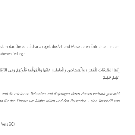
slam dar. Die edle Scharia regelt die Art und Weise deren Entrichten, indem
abenen festlegt:
إِنَّمَا الصَّدَقَاتُ لِلْفُقَرَاءِ وَالْمَسَاكِينِ وَالْعَامِلِينَ عَلَيْهَا وَالْمُؤَلَّفَةِ قُلُوبُهُمْ وَفِى الرِّ
عَلِيمٌ حَكِيمٌ
und die mit ihnen Befassten und diejenigen, deren Herzen vertraut gemacht
d für den Einsatz um Allahs willen und den Reisenden – eine Vorschrift von
60)