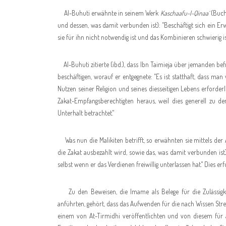
Al-Buhuti erwähnte in seinem Werk
Kaschaafu-l-Qinaa´
(Buch
und dessen, was damit verbunden ist): "Beschäftigt sich ein Er
sie für ihn nicht notwendig ist und das Kombinieren schwierig ist
Al-Buhuti zitierte (ibd.), dass Ibn Taimieja über jemanden bef
beschäftigen, worauf er entgegnete: "Es ist statthaft, dass m
Nutzen seiner Religion und seines diesseitigen Lebens erforderl
Zakat-Empfangsberechtigten heraus, weil dies generell zu d
Unterhalt betrachtet."
Was nun die Malikiten betrifft, so erwähnten sie mittels der
die Zakat ausbezahlt wird, sowie das, was damit verbunden ist)
selbst wenn er das Verdienen freiwillig unterlassen hat." Dies 
Zu den Beweisen, die Imame als Belege für die Zulässigk
anführten, gehört, dass das Aufwenden für die nach Wissen Stre
einem von At-Tirmidhi veröffentlichten und von diesem für a