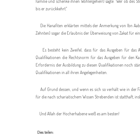
Familie und schenke ihnen Wohlergehen!) sagte: "Wer ob des Str
bis er zurückkehrt."
Die Hanafiten erklärten mittels der Anmerkung von Ibn Aabi
Zehnten) sogar die Erlaubnis der Überweisung von Zakat für e
Es besteht kein Zweifel, dass für das Ausgeben für das A
Qualifikationen die Rechtsnorm für das Ausgeben für den Kau
Erfordernis der Ausbildung zu diesen Qualifikationen noch stär
Qualifikationen in all ihren Angelegenheiten.
Auf Grund dessen, und wenn es sich so verhält wie in der Fra
für die nach schariatischem Wissen Strebenden ist statthaft,
Und Allah der Hocherhabene weiß es am besten!
Dies teilen: