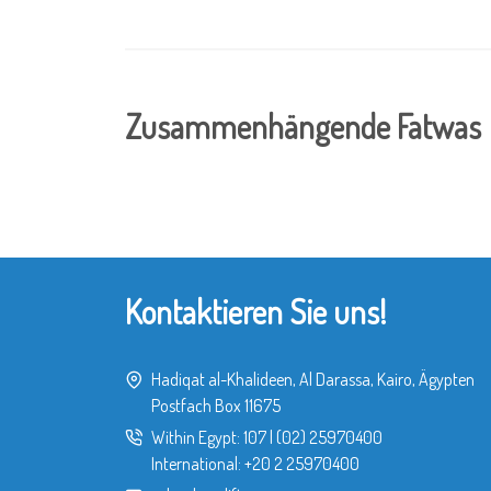
Zusammenhängende Fatwas
Kontaktieren Sie uns!
Hadiqat al-Khalideen, Al Darassa, Kairo, Ägypten
Postfach Box 11675
Within Egypt:
107
|
(02) 25970400
International:
+20 2 25970400