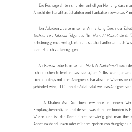
Die Rechtsgelehrten sind der einhelligen Meinung, dass man 
Ansicht der Hanafiten, Schafiiten und Hanbaliten sowie das Pri
Ibn Aabidien zitierte in seiner Anmerkung (Buch der Zakat
Dschaami´u-l-Fataawa
Folgendes: "Im Werk
Al-Mabsut
steht: "
Erhebungsgrenze verfügt, ist nicht statthaft außer an nach W
beim Hadsch verlorengingen."
An-Nawawi zitierte in seinem Werk
Al-Madschmu´
(Buch der
schafiitischen Gelehrten, dass sie sagten: "Selbst wenn jeman
sich allerdings mit dem Aneignen schariatischen Wissens besch
gehindert wird, ist für ihn die Zakat halal, weil das Aneignen von 
Al-Chatieb Asch-Schirbieni erwähnte in seinem We
Empfangsberechtigten und dessen, was damit verbunden ist): 
Wissen und ist das Kombinieren schwierig, gibt man ihm vo
Anbetungshandlungen oder mit dem Speisen von Hungrigen und 