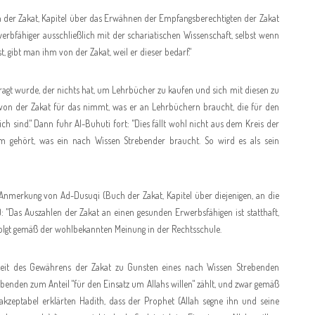
 der Zakat, Kapitel über das Erwähnen der Empfangsberechtigten der Zakat
werbfähiger ausschließlich mit der schariatischen Wissenschaft, selbst wenn
, gibt man ihm von der Zakat, weil er dieser bedarf."
ragt wurde, der nichts hat, um Lehrbücher zu kaufen und sich mit diesen zu
an von der Zakat für das nimmt, was er an Lehrbüchern braucht, die für den
ich sind." Dann fuhr Al-Buhuti fort: "Dies fällt wohl nicht aus dem Kreis der
em gehört, was ein nach Wissen Strebender braucht. So wird es als sein
 Anmerkung von Ad-Dusuqi (Buch der Zakat, Kapitel über diejenigen, an die
: "Das Auszahlen der Zakat an einen gesunden Erwerbsfähigen ist statthaft,
erfolgt gemäß der wohlbekannten Meinung in der Rechtsschule.
eit des Gewährens der Zakat zu Gunsten eines nach Wissen Strebenden
benden zum Anteil "für den Einsatz um Allahs willen" zählt, und zwar gemäß
kzeptabel erklärten Hadith, dass der Prophet (Allah segne ihn und seine