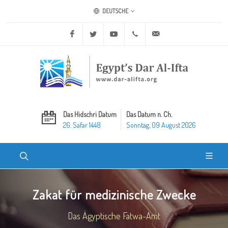
DEUTSCHE
Facebook
Twitter
Youtube
+20 2 25970400
ask@dar-alifta.org
Das Hidschri Datum
Das Datum n. Ch.
26. Safar 1448
Sonntag, 09 August 2026
Zakat für medizinische Zwecke
Das Ägyptische Fatwa-Amt