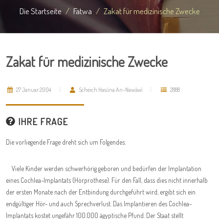
Die Startseite
Fatwa
Zakat für medizinische Zwecke
Zakat für medizinische Zwecke
27 Januar 2004
Scheich Hasūna An-Nawāwī
2888
IHRE FRAGE
Die vorliegende Frage dreht sich um Folgendes:
Viele Kinder werden schwerhörig geboren und bedürfen der Implantation
eines Cochlea-Implantats (Hörprothese). Für den Fall, dass dies nicht innerhalb
der ersten Monate nach der Entbindung durchgeführt wird, ergibt sich ein
endgültiger Hör- und auch Sprechverlust. Das Implantieren des Cochlea-
Implantats kostet ungefähr 100.000 ägyptische Pfund. Der Staat stellt