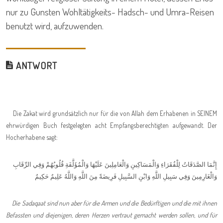
nur zu Gunsten Wohltätigkeits- Hadsch- und Umra-Reisen
benutzt wird, aufzuwenden.
ANTWORT
Die Zakat wird grundsätzlich nur für die von Allah dem Erhabenen in SEINEM
ehrwürdigen Buch festgelegten acht Empfangsberechtigten aufgewandt. Der
Hocherhabene sagt:
إِنَّمَا الصَّدَقَاتُ لِلْفُقَرَاءِ وَالْمَسَاكِينِ وَالْعَامِلِينَ عَلَيْهَا وَالْمُؤَلَّفَةِ قُلُوبُهُمْ وَفِي الرِّقَابِ
وَالْغَارِمِينَ وَفِي سَبِيلِ اللَّهِ وَابْنِ السَّبِيلِ فَرِيضَةً مِنَ اللَّهِ وَاللَّهُ عَلِيمٌ حَكِيمٌ
Die Sadaqaat sind nun aber für die Armen und die Bedürftigen und die mit ihnen
Befassten und diejenigen, deren Herzen vertraut gemacht werden sollen, und für