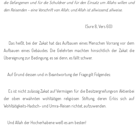
die Gefangenen und für die Schuldner und für den Einsatz um Allahs willen und
den Reisenden – eine Vorschrift von Allah; und Allah ist allwissend, allweise.
(Sure 8, Vers 60)
Das heißt, bei der Zakat hat das Aufbauen eines Menschen Vorrang vor dem
Aufbauen eines Gebäudes. Die Gelehrten machten hinsichtlich der Zakat die
Übereignung zur Bedingung, es sei denn, es fällt schwer.
Auf Grund dessen und in Beantwortung der Frage gilt Folgendes:
Es ist nicht zulässig Zakat auf Vermögen für die Besitzergreifung
von Aktien
bei
der oben erwähnten wohltätigen religiösen Stiftung, deren Erlös sich auf
Wohltätigkeits-
Hadsch- und Umra-Reisen richtet, aufzuwenden.
Und Allah der Hocherhabene weiß es am besten!