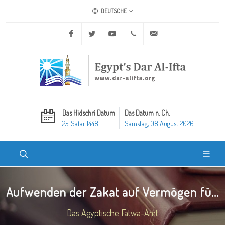
DEUTSCHE
Facebook
Twitter
Youtube
+20 2 25970400
ask@dar-alifta.org
Das Hidschri Datum
Das Datum n. Ch.
25. Safar 1448
Samstag, 08 August 2026
Aufwenden der Zakat auf Vermögen fü...
Das Ägyptische Fatwa-Amt