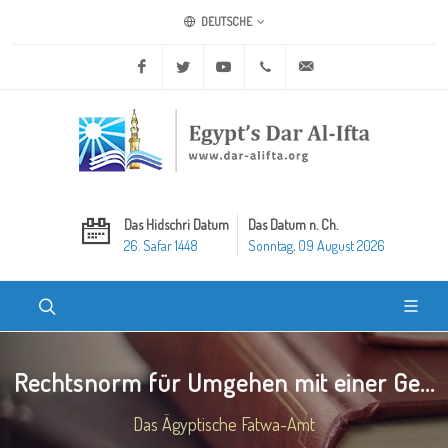
DEUTSCHE
Facebook
Twitter
Youtube
+20 2 25970400
ask@dar-alifta.org
Das Hidschri Datum
Das Datum n. Ch.
26. Safar 1448
Sonntag, 09 August 2026
Rechtsnorm für Umgehen mit einer Ge...
Das Ägyptische Fatwa-Amt