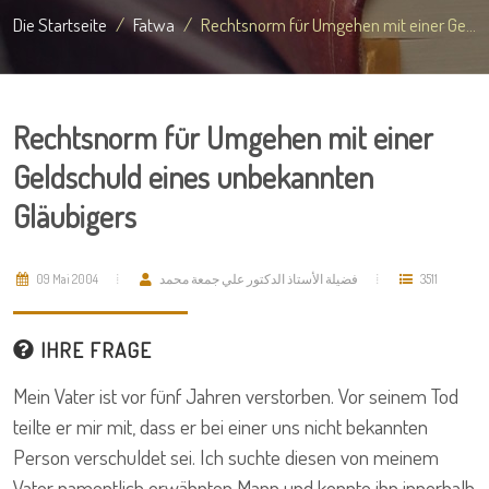
Die Startseite
Fatwa
Rechtsnorm für Umgehen mit einer Ge...
Rechtsnorm für Umgehen mit einer
Geldschuld eines unbekannten
Gläubigers
09 Mai 2004
فضيلة الأستاذ الدكتور علي جمعة محمد
3511
IHRE FRAGE
Mein Vater ist vor fünf Jahren verstorben. Vor seinem Tod
teilte er mir mit, dass er bei einer uns nicht bekannten
Person verschuldet sei. Ich suchte diesen von meinem
Vater namentlich erwähnten Mann und konnte ihn innerhalb