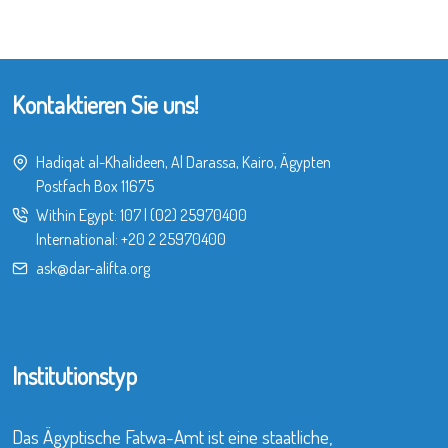
Kontaktieren Sie uns!
Hadiqat al-Khalideen, Al Darassa, Kairo, Ägypten
Postfach Box 11675
Within Egypt:
107
|
(02) 25970400
International:
+20 2 25970400
ask@dar-alifta.org
Institutionstyp
Das Ägyptische Fatwa-Amt ist eine staatliche,