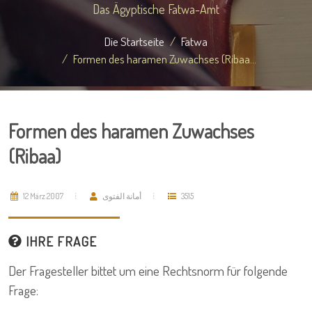
Das Ägyptische Fatwa-Amt
Die Startseite
Fatwa
Formen des haramen Zuwachses (Ribaa...
Formen des haramen Zuwachses
(Ribaa)
12 März 2007
أمانة الفتوى
3515
IHRE FRAGE
Der Fragesteller bittet um eine Rechtsnorm für folgende
Frage: