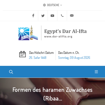
DEUTSCHE
Facebook
Twitter
Youtube
+20 2 25970400
ask@dar-alifta.org
Das Hidschri Datum
Das Datum n. Ch.
26. Safar 1448
Sonntag, 09 August 2026
Formen des haramen Zuwachses
(Ribaa...