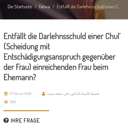
Die Startseite
Fatwa
Entfällt die Darlehnsschuld einer C...
Entfällt die Darlehnsschuld einer Chul´
(Scheidung mit
Entschädigungsanspruch gegenüber
der Frau) einreichenden Frau beim
Ehemann?
07 Februar 2008
فضيلة الأستاذ الدكتور علي جمعة محمد
3536
IHRE FRAGE