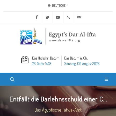
DEUTSCHE
Facebook
Twitter
Youtube
+20 2 25970400
ask@dar-alifta.org
Das Hidschri Datum
Das Datum n. Ch.
26. Safar 1448
Sonntag, 09 August 2026
Entfällt die Darlehnsschuld einer C...
Das Ägyptische Fatwa-Amt