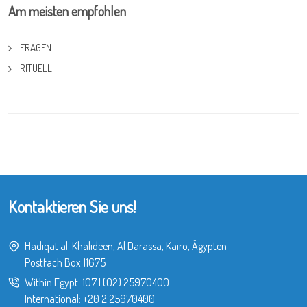
Am meisten empfohlen
FRAGEN
RITUELL
Kontaktieren Sie uns!
Hadiqat al-Khalideen, Al Darassa, Kairo, Ägypten
Postfach Box 11675
Within Egypt:
107
|
(02) 25970400
International:
+20 2 25970400