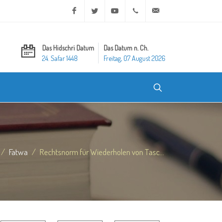
Facebook
Twitter
Youtube
+20 2 25970400
ask@dar-alifta.org
Das Hidschri Datum
Das Datum n. Ch.
24. Safar 1448
Freitag, 07 August 2026
Fatwa
Rechtsnorm für Wiederholen von Tasc...