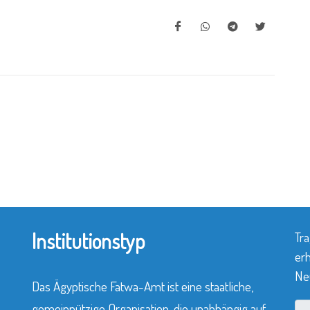
Institutionstyp
Tra
erh
Neu
Das Ägyptische Fatwa-Amt ist eine staatliche,
gemeinnützige Organisation, die unabhängig auf