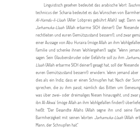
Linguistisch gesehen bedeutet das arabische Wort
Taschm
technicus der Scharia bedeutet es das Wünschen von Barmherzigk
Al-Hamdu-li-Llaah
(Aller Lobpreis gebührt Allah) sagt. Dann
Jarhamuka-Llaah
(Allah erbarme SICH deiner!). Der Niesend
rechtleiten und euren Gemütszustand bessern!), und zwar ge
einer Aussage von Abu Huraira (möge Allah an ihm Wohlgefallen 
Familie und schenke ihnen Wohlergehen!) sagte: "Wenn jeman
sagen. Sein Glaubensbruder oder Gefährte soll zu ihm
Jarhamu
Llaah
(Allah erbarme SICH deiner!) gesagt hat, soll der Niesende
euren Gemütszustand bessern!) erwidern. Wenn jemand aber oft
dies als ein Indiz, dass er einen Schnupfen hat. Nach der Sun
sprechen, die zu ihm passt, nämlich das Bitten um Genesung
was über zwei- oder dreimaliges Niesen hinausgeht, und zwa
ibn Al-Akwa´ (möge Allah an ihm Wohlgefallen finden!) überliefe
heißt: "Der Gesandte Allahs (Allah segne ihn und seine 
Barmherzigkeit mit seinen Worten
Jarhamuka-Llaah
(Allah er
Mann, der Schnupfen hat."