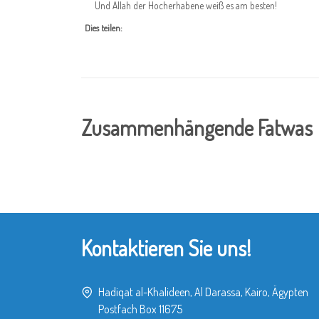
Und Allah der Hocherhabene weiß es am besten!
Dies teilen:
Zusammenhängende Fatwas
Kontaktieren Sie uns!
Hadiqat al-Khalideen, Al Darassa, Kairo, Ägypten
Postfach Box 11675