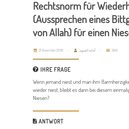
Rechtsnorm für Wiederh
(Aussprechen eines Bitt
von Allah) für einen Nie
21 Dezember 2008
أمانة الفتوى
3545
IHRE FRAGE
Wenn jemand niest und man ihm Barmherzigkei
wieder niest, bleibt es dann bei diesem einm
Niesen?
ANTWORT