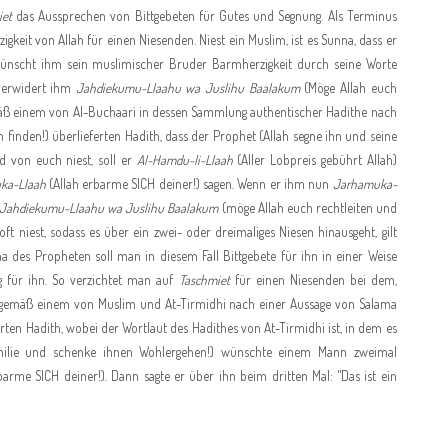
iet
das Aussprechen von Bittgebeten für Gutes und Segnung. Als Terminus
eit von Allah für einen Niesenden. Niest ein Muslim, ist es Sunna, dass er
 wünscht ihm sein muslimischer Bruder Barmherzigkeit durch seine Worte
e erwidert ihm
Jahdiekumu-Llaahu wa Juslihu Baalakum
(Möge Allah euch
mäß einem von Al-Buchaari in dessen Sammlung authentischer Hadithe nach
finden!) überlieferten Hadith, dass der Prophet (Allah segne ihn und seine
d von euch niest, soll er
Al-Hamdu-li-Llaah
(Aller Lobpreis gebührt Allah)
ka-Llaah
(Allah erbarme SICH deiner!) sagen. Wenn er ihm nun
Jarhamuka-
Jahdiekumu-Llaahu wa Juslihu Baalakum
(möge Allah euch rechtleiten und
 niest, sodass es über ein zwei- oder dreimaliges Niesen hinausgeht, gilt
na des Propheten soll man in diesem Fall Bittgebete für ihn in einer Weise
 für ihn. So verzichtet man auf
Taschmiet
für einen Niesenden bei dem,
r gemäß einem von Muslim und At-Tirmidhi nach einer Aussage von Salama
rten Hadith, wobei der Wortlaut des Hadithes von At-Tirmidhi ist, in dem es
Familie und schenke ihnen Wohlergehen!) wünschte einem Mann zweimal
barme SICH deiner!). Dann sagte er über ihn beim dritten Mal: "Das ist ein