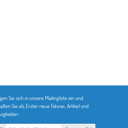
gen Sie sich in unsere Mailingliste ein und
alten Sie als Erster neue Fatwas, Artikel und
igkeiten.