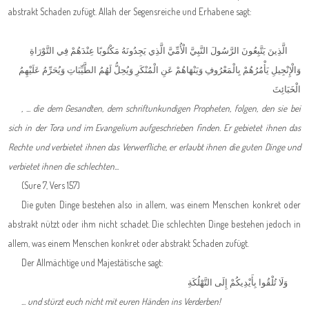
abstrakt Schaden zufügt. Allah der Segensreiche und Erhabene sagt:
الَّذِينَ يَتَّبِعُونَ الرَّسُولَ النَّبِيَّ الْأُمِّيَّ الَّذِي يَجِدُونَهُ مَكْتُوبًا عِنْدَهُمْ فِي التَّوْرَاةِ
وَالْإِنْجِيلِ يَأْمُرُهُمْ بِالْمَعْرُوفِ وَيَنْهَاهُمْ عَنِ الْمُنْكَرِ وَيُحِلُّ لَهُمُ الطَّيِّبَاتِ وَيُحَرِّمُ عَلَيْهِمُ
الْخَبَائِثَ
, ... die dem Gesandten, dem schriftunkundigen Propheten, folgen, den sie bei
sich in der Tora und im Evangelium aufgeschrieben finden. Er gebietet ihnen das
Rechte und verbietet ihnen das Verwerfliche, er erlaubt ihnen die guten Dinge und
verbietet ihnen die schlechten...
(Sure 7, Vers 157)
Die guten Dinge bestehen also in allem, was einem Menschen konkret oder
abstrakt nützt oder ihm nicht schadet. Die schlechten Dinge bestehen jedoch in
allem, was einem Menschen konkret oder abstrakt Schaden zufügt.
Der Allmächtige und Majestätische sagt:
وَلَا تُلْقُوا بِأَيْدِيكُمْ إِلَى التَّهْلُكَةِ
... und stürzt euch nicht mit euren Händen ins Verderben!