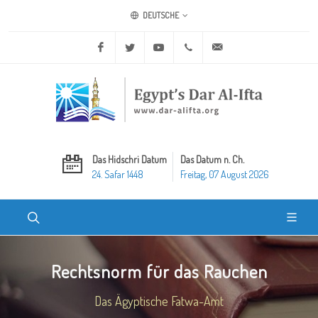
DEUTSCHE
Facebook
Twitter
Youtube
+20 2 25970400
ask@dar-alifta.org
Das Hidschri Datum
Das Datum n. Ch.
24. Safar 1448
Freitag, 07 August 2026
Rechtsnorm für das Rauchen
Das Ägyptische Fatwa-Amt