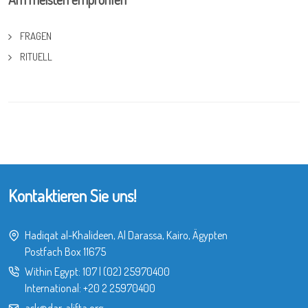
FRAGEN
RITUELL
Kontaktieren Sie uns!
Hadiqat al-Khalideen, Al Darassa, Kairo, Ägypten
Postfach Box 11675
Within Egypt:
107
|
(02) 25970400
International:
+20 2 25970400
ask@dar-alifta.org