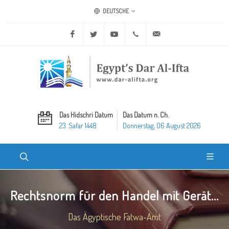
DEUTSCHE
Facebook
Twitter
Youtube
+20 2 25970400
ask@dar-alifta.org
Das Hidschri Datum
Das Datum n. Ch.
23. Safar 1448
Donnerstag, 06 August 2026
Rechtsnorm für den Handel mit Gerät...
Das Ägyptische Fatwa-Amt