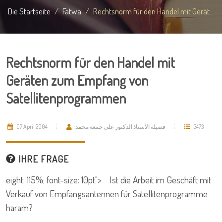
Die Startseite
Fatwa
Rechtsnorm für den Handel mit Gerät...
Rechtsnorm für den Handel mit
Geräten zum Empfang von
Satellitenprogrammen
07 April 2004
فضيلة الأستاذ الدكتور علي جمعة محمد
3473
IHRE FRAGE
eight: 115%; font-size: 10pt"> Ist die Arbeit im Geschäft mit
Verkauf von Empfangsantennen für Satellitenprogramme
haram?