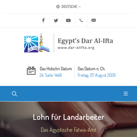
DEUTSCHE
Facebook
Twitter
Youtube
+20 2 25970400
ask@dar-alifta.org
Das Hidschri Datum
Das Datum n. Ch.
24. Safar 1448
Freitag, 07 August 2026
Lohn für Landarbeiter
Das Ägyptische Fatwa-Amt