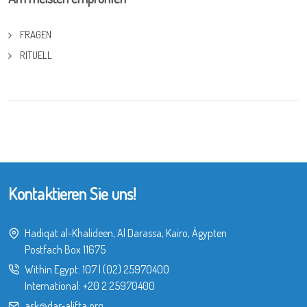
FRAGEN
RITUELL
Kontaktieren Sie uns!
Hadiqat al-Khalideen, Al Darassa, Kairo, Ägypten
Postfach Box 11675
Within Egypt:
107
|
(02) 25970400
International:
+20 2 25970400
ask@dar-alifta.org