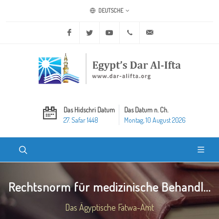
DEUTSCHE
Facebook
Twitter
Youtube
+20 2 25970400
ask@dar-alifta.org
Das Hidschri Datum
Das Datum n. Ch.
27. Safar 1448
Montag, 10 August 2026
Rechtsnorm für medizinische Behandl...
Das Ägyptische Fatwa-Amt