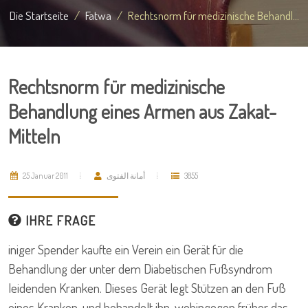
Die Startseite
Fatwa
Rechtsnorm für medizinische Behandl...
Rechtsnorm für medizinische
Behandlung eines Armen aus Zakat-
Mitteln
25 Januar 2011
أمانة الفتوى
3855
IHRE FRAGE
iniger Spender kaufte ein Verein ein Gerät für die
Behandlung der unter dem Diabetischen Fußsyndrom
leidenden Kranken. Dieses Gerät legt Stützen an den Fuß
eines Kranken, und behandelt ihn, wohingegen früher das