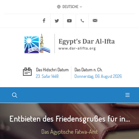
DEUTSCHE
Facebook
Twitter
Youtube
+20 2 25970400
ask@dar-alifta.org
Das Hidschri Datum
Das Datum n. Ch.
23. Safar 1448
Donnerstag, 06 August 2026
Entbieten des Friedensgrußes für in...
Das Ägyptische Fatwa-Amt