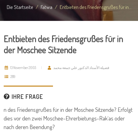
Die Startseite
Fatwa
Entbieten des Friedensgrußes für in...
Entbieten des Friedensgrußes für in
der Moschee Sitzende
13 November 2005
فضيلة الأستاذ الدكتور علي جمعة محمد
289
IHRE FRAGE
n des Friedensgrußes für in der Moschee Sitzende? Erfolgt
dies vor den zwei Moschee-Ehrerbietungs-Rak´as oder
nach deren Beendung?