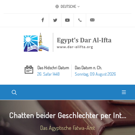
DEUTSCHE
Facebook
Twitter
Youtube
+20 2 25970400
ask@dar-alifta.org
Das Hidschri Datum
Das Datum n. Ch.
26. Safar 1448
Sonntag, 09 August 2026
Chatten beider Geschlechter per Int...
Das Ägyptische Fatwa-Amt