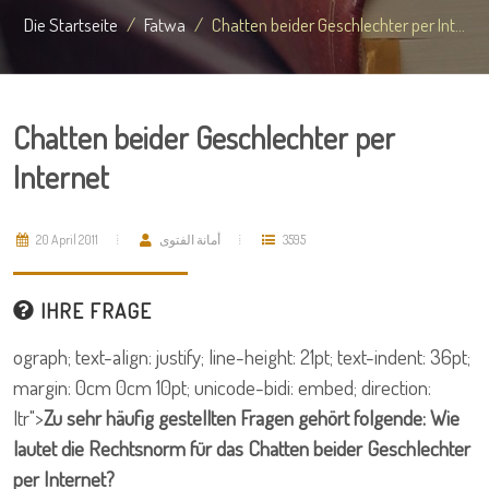
Die Startseite
Fatwa
Chatten beider Geschlechter per Int...
Chatten beider Geschlechter per
Internet
20 April 2011
أمانة الفتوى
3595
IHRE FRAGE
ograph; text-align: justify; line-height: 21pt; text-indent: 36pt;
margin: 0cm 0cm 10pt; unicode-bidi: embed; direction:
ltr">
Zu sehr häufig gestellten Fragen gehört folgende: Wie
lautet die Rechtsnorm für das Chatten beider Geschlechter
per Internet?