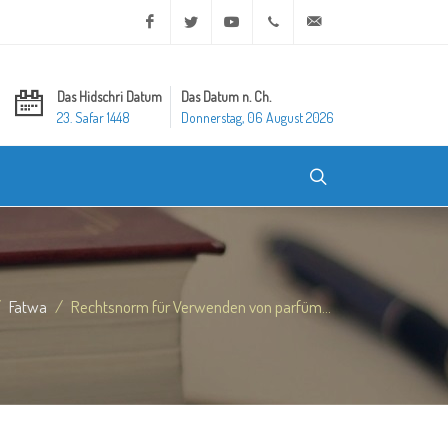
Facebook
Twitter
Youtube
+20 2 25970400
ask@dar-alifta.org
Das Hidschri Datum
Das Datum n. Ch.
23. Safar 1448
Donnerstag, 06 August 2026
Fatwa
Rechtsnorm für Verwenden von parfüm...