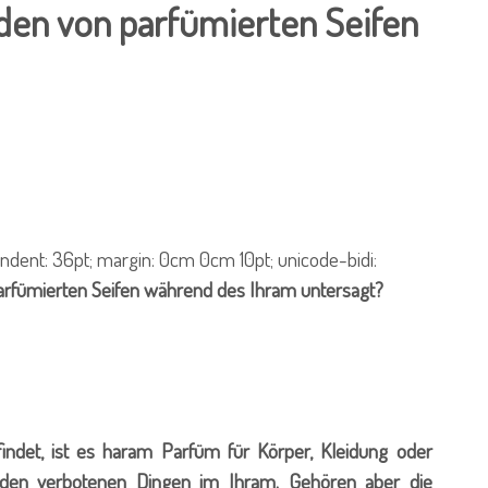
en von parfümierten Seifen
xt-indent: 36pt; margin: 0cm 0cm 10pt; unicode-bidi:
arfümierten Seifen während des Ihram untersagt?
t, ist es haram Parfüm für Körper, Kleidung oder
 den verbotenen Dingen im Ihram. Gehören aber die