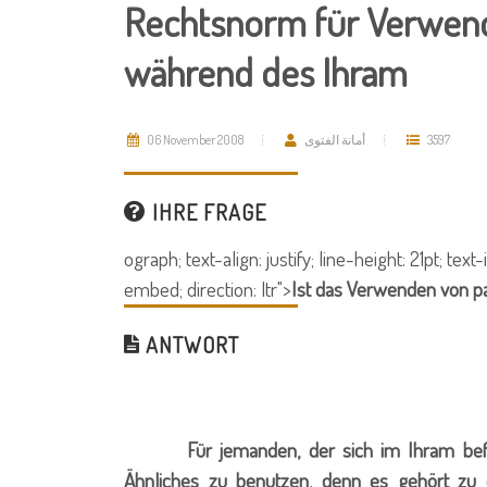
Rechtsnorm für Verwend
während des Ihram
06 November 2008
أمانة الفتوى
3597
IHRE FRAGE
ograph; text-align: justify; line-height: 21pt; te
embed; direction: ltr">
Ist das Verwenden von p
ANTWORT
Für jemanden, der sich im Ihram befinde
Ähnliches zu benutzen, denn es gehört zu