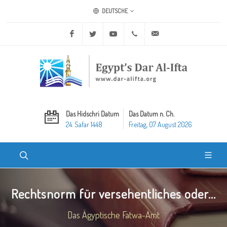
DEUTSCHE
Facebook
Twitter
Youtube
+20 2 25970400
ask@dar-alifta.org
Das Hidschri Datum
Das Datum n. Ch.
24. Safar 1448
Freitag, 07 August 2026
Rechtsnorm für versehentliches oder...
Das Ägyptische Fatwa-Amt