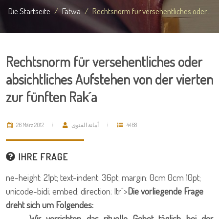
Die Startseite
Fatwa
Rechtsnorm für versehentliches oder...
Rechtsnorm für versehentliches oder
absichtliches Aufstehen von der vierten
zur fünften Rak´a
26 März 2012
أمانة الفتوى
4468
IHRE FRAGE
ne-height: 21pt; text-indent: 36pt; margin: 0cm 0cm 10pt;
unicode-bidi: embed; direction: ltr">
Die vorliegende Frage
dreht sich um Folgendes:
Wir verrichten das rituelle Gebet täglich bei der