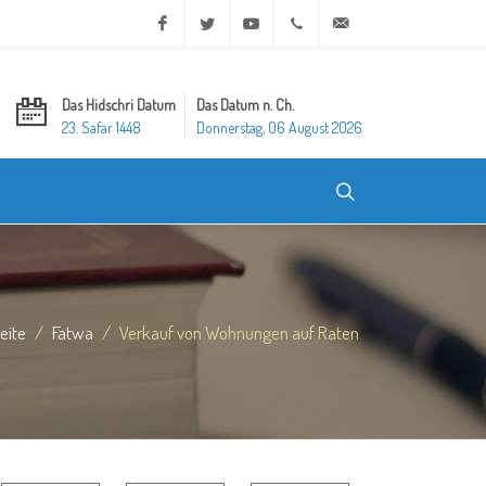
Facebook
Twitter
Youtube
+20 2 25970400
ask@dar-alifta.org
Das Hidschri Datum
Das Datum n. Ch.
23. Safar 1448
Donnerstag, 06 August 2026
eite
Fatwa
Verkauf von Wohnungen auf Raten