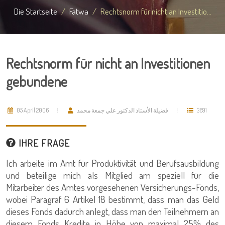
Die Startseite
Fatwa
Rechtsnorm für nicht an Investitio...
Rechtsnorm für nicht an Investitionen
gebundene
05 April 2006
فضيلة الأستاذ الدكتور علي جمعة محمد
3691
IHRE FRAGE
Ich arbeite im Amt für Produktivität und Berufsausbildung
und beteilige mich als Mitglied am speziell für die
Mitarbeiter des Amtes vorgesehenen Versicherungs-Fonds,
wobei Paragraf 6 Artikel 18 bestimmt, dass man das Geld
dieses Fonds dadurch anlegt, dass man den Teilnehmern an
diesem Fonds Kredite in Höhe von maximal 25% des