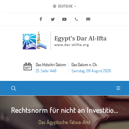
DEUTSCHE
Facebook
Twitter
Youtube
+20 2 25970400
ask@dar-alifta.org
Das Hidschri Datum
Das Datum n. Ch.
25. Safar 1448
Samstag, 08 August 2026
Rechtsnorm für nicht an Investitio...
Das Ägyptische Fatwa-Amt