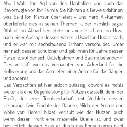
Abu-l-Wafa' Ibn Aqil von den Hanbaliten und auch das
Bevorzugte von Ibn Taimija. Sie führten als Beweis dafür an,
was Sa'id Ibn Mansur überliefert – und Harb Al-Karmani
überlieferte dies in seinen Themen –, der nämlich sagte:
"Abbad Ibn Abbad berichtete uns von Hischam Ibn Urwa
nach einer Aussage dessen Vaters: «Usaid Ibn Hudair starb,
und er war mit sechstausend Dirham verschuldet. Umar
rief nach dessen Schuldner und gab ihnen für Jahre dessen
Parzelle, auf der sich Dattelpalmen und Bäume befanden.»"
Dies verläuft wie das Verpachten von Ackerland für die
Kultivierung und das Anmieten einer Amme für das Säugen
und anderes.
Das Verpachten ist hier jedoch zulässig, obwohl es nichts
weiter als eine Gegenleistung für Nutzen darstellt, denn der
Profit, der eine Treuhandschaft mit Verbleib dessen
Ursprungs (wie Früchte der Bäume, Milch der Amme und
Wolle von Tieren) bildet, verläuft wie der Nutzen, auch
wenn dieser Profit eine materielle Quelle ist, und zwar
hinsichtlich dessen, dass er durch das Konsumieren nicht