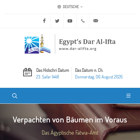
DEUTSCHE
Facebook
Twitter
Youtube
+20 2 25970400
ask@dar-alifta.org
Das Hidschri Datum
Das Datum n. Ch.
23. Safar 1448
Donnerstag, 06 August 2026
Verpachten von Bäumen im Voraus
Das Ägyptische Fatwa-Amt