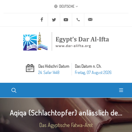
DEUTSCHE
Facebook
Twitter
Youtube
+20 2 25970400
ask@dar-alifta.org
Das Hidschri Datum
Das Datum n. Ch.
24. Safar 1448
Freitag, 07 August 2026
Aqiqa (Schlachtopfer) anlässlich de...
Das Ägyptische Fatwa-Amt