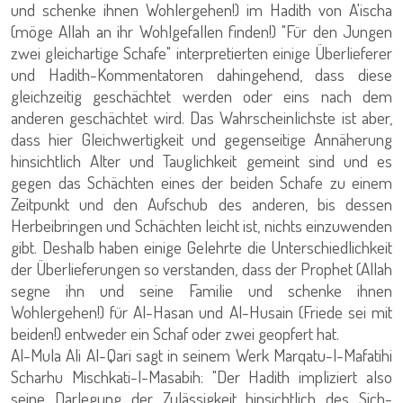
und schenke ihnen Wohlergehen!) im Hadith von A'ischa
(möge Allah an ihr Wohlgefallen finden!) "Für den Jungen
zwei gleichartige Schafe" interpretierten einige Überlieferer
und Hadith-Kommentatoren dahingehend, dass diese
gleichzeitig geschächtet werden oder eins nach dem
anderen geschächtet wird. Das Wahrscheinlichste ist aber,
dass hier Gleichwertigkeit und gegenseitige Annäherung
hinsichtlich Alter und Tauglichkeit gemeint sind und es
gegen das Schächten eines der beiden Schafe zu einem
Zeitpunkt und den Aufschub des anderen, bis dessen
Herbeibringen und Schächten leicht ist, nichts einzuwenden
gibt. Deshalb haben einige Gelehrte die Unterschiedlichkeit
der Überlieferungen so verstanden, dass der Prophet (Allah
segne ihn und seine Familie und schenke ihnen
Wohlergehen!) für Al-Hasan und Al-Husain (Friede sei mit
beiden!) entweder ein Schaf oder zwei geopfert hat.
Al-Mula Ali Al-Qari sagt in seinem Werk Marqatu-l-Mafatihi
Scharhu Mischkati-l-Masabih: "Der Hadith impliziert also
seine Darlegung der Zulässigkeit hinsichtlich des Sich-