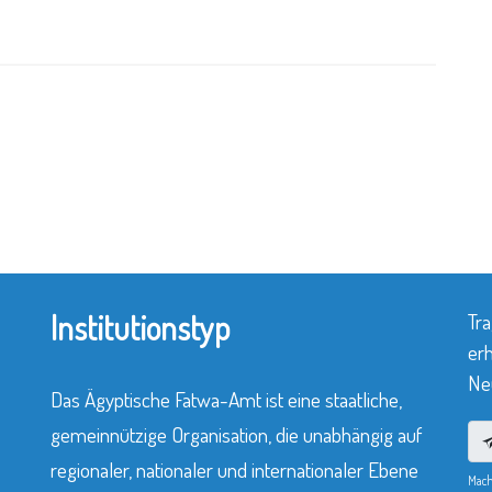
Institutionstyp
Tra
erh
Neu
Das Ägyptische Fatwa-Amt ist eine staatliche,
gemeinnützige Organisation, die unabhängig auf
regionaler, nationaler und internationaler Ebene
Mach