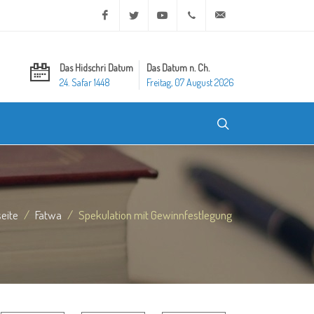
Facebook
Twitter
Youtube
+20 2 25970400
ask@dar-alifta.org
Das Hidschri Datum
Das Datum n. Ch.
24. Safar 1448
Freitag, 07 August 2026
seite
Fatwa
Spekulation mit Gewinnfestlegung