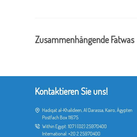
Zusammenhängende Fatwas
Kontaktieren Sie uns!
Hadiqat al-Khalideen, Al Darassa, Kairo, Ägypten
Postfach Box 11675
Within Egypt:
107
|
(02) 25970400
International:
+20 2 25970400