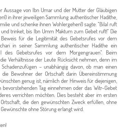
ner Aussage von Ibn Umar und der Mutter der Gläubigen
en!) in ihrer jeweiligen Sammlung authentischer Hadithe,
milie und schenke ihnen Wohlergehen!) sagte: "Bilal ruft
und trinket, bis Ibn Umm Maktum zum Gebet ruft!" Die
 Beweis für die Legitimität des Gebetsrufes vor dem
hari in seiner Sammlung authentischer Hadithe ein
tel des Gebetsrufes vor dem Morgengrauen". Beim
f die Verhältnisse der Leute Rücksicht nehmen, denn im
in Schadenzufügen – unabhängig davon, ob man einen
ss die Bewohner der Ortschaft darin Übereinstimmung
ünschten genug ist, nämlich der Hinweis für diejenigen,
den bevorstehenden Tag einnehmen oder das Witr-Gebet
es verrichten möchten. Dies besteht aber im ersten
rtschaft, die den gewünschten Zweck erfüllen, ohne
s Gewünschte ohne Störung erlangt wird.
en!