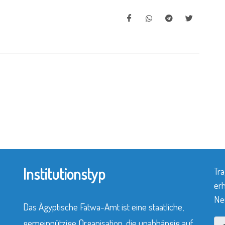
Institutionstyp
Tra
erh
Neu
Das Ägyptische Fatwa-Amt ist eine staatliche,
gemeinnützige Organisation, die unabhängig auf