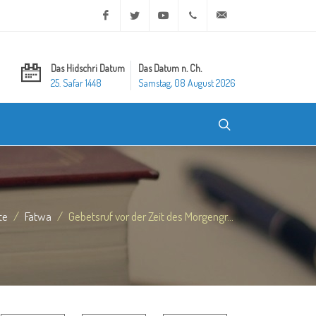
Facebook
Twitter
Youtube
+20 2 25970400
ask@dar-alifta.org
Das Hidschri Datum
Das Datum n. Ch.
25. Safar 1448
Samstag, 08 August 2026
te
Fatwa
Gebetsruf vor der Zeit des Morgengr...