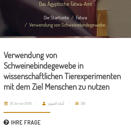
Das Ägyptische Fatwa-Amt
Die Startseite
Fatwa
Verwendung von Schweinebindegewebe ...
Verwendung von
Schweinebindegewebe in
wissenschaftlichen Tierexperimenten
mit dem Ziel Menschen zu nutzen
30 Januar 2008
أمانة الفتوى
359
IHRE FRAGE