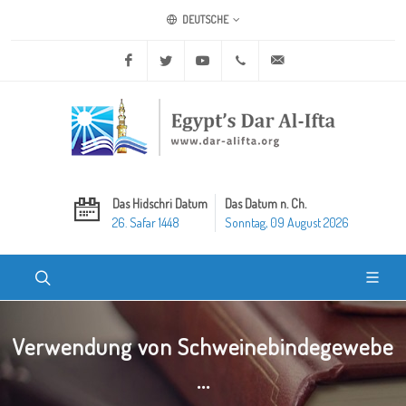
DEUTSCHE
Facebook
Twitter
Youtube
+20 2 25970400
ask@dar-alifta.org
Das Hidschri Datum
Das Datum n. Ch.
26. Safar 1448
Sonntag, 09 August 2026
Verwendung von Schweinebindegewebe
...