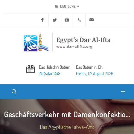
DEUTSCHE
Facebook
Twitter
Youtube
+20 2 25970400
ask@dar-alifta.org
Das Hidschri Datum
Das Datum n. Ch.
24. Safar 1448
Freitag, 07 August 2026
Geschäftsverkehr mit Damenkonfektio...
Das Ägyptische Fatwa-Amt