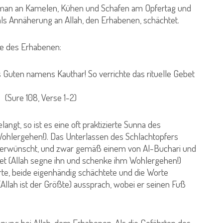
s man an Kamelen, Kühen und Schafen am Opfertag und
als Annäherung an Allah, den Erhabenen, schächtet.
te des Erhabenen:
 Guten namens Kauthar! So verrichte das rituelle Gebet
se 1-2)
ngt, so ist es eine oft praktizierte Sunna des
ohlergehen!). Das Unterlassen des Schlachtopfers
t unerwünscht, und zwar gemäß einem von Al-Buchari und
het (Allah segne ihn und schenke ihm Wohlergehen!)
e, beide eigenhändig schächtete und die Worte
(Allah ist der Größte) aussprach, wobei er seinen Fuß
hnung bei Allah, dem Erhabenen. Als die Gefährten des