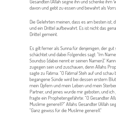
Gesandten (Allah segne ihn und schenke ihm W
davon und gebt zu essen und bewahrt als Vorrat
Die Gelehrten meinen, dass es am besten ist, da
und ein Drittel aufbewahrt. Es ist nicht das g
Drittel gemeint.
Es gilt ferner als Sunna für denjenigen, der gu
schächtet und dabei Folgendes sagt: "Im Namen Al
Soundso [dabei nennt er seinen Namen]." Kann e
zugegen sein und zuschauen, denn Allahs Prop
sagte zu Fatima: "O Fatima! Steh auf und schau
begangene Sünde wird bei dessen erstem Blut
mein Opfern und mein Leben und mein Sterben 
Partner, und jenes wurde mir geboten, und ich 
fragte ein Prophetengefährte: "O Gesandter Allah
Muslime generell?" Allahs Gesandter (Allah s
"Ganz gewiss für die Muslime generell."