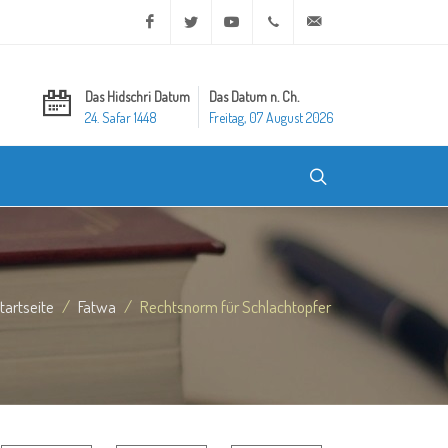
Facebook
Twitter
Youtube
+20 2 25970400
ask@dar-alifta.org
Das Hidschri Datum
Das Datum n. Ch.
24. Safar 1448
Freitag, 07 August 2026
tartseite
Fatwa
Rechtsnorm für Schlachtopfer