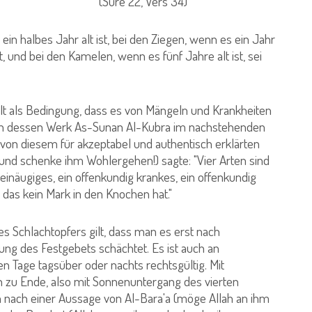
 Vers 34)
ein halbes Jahr alt ist, bei den Ziegen, wenn es ein Jahr
st, und bei den Kamelen, wenn es fünf Jahre alt ist, sei
gilt als Bedingung, dass es von Mängeln und Krankheiten
i in dessen Werk As-Sunan Al-Kubra im nachstehenden
 von diesem für akzeptabel und authentisch erklärten
 und schenke ihm Wohlergehen!) sagte: "Vier Arten sind
 einäugiges, ein offenkundig krankes, ein offenkundig
 das kein Mark in den Knochen hat."
es Schlachtopfers gilt, dass man es erst nach
ng des Festgebets schächtet. Es ist auch an
n Tage tagsüber oder nachts rechtsgültig. Mit
rn zu Ende, also mit Sonnenuntergang des vierten
m nach einer Aussage von Al-Bara'a (möge Allah an ihm