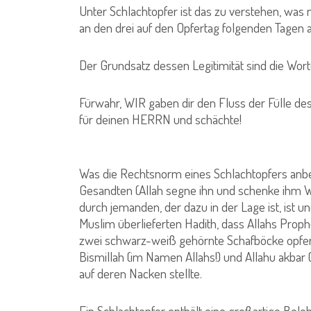
Unter Schlachtopfer ist das zu verstehen, wa
an den drei auf den Opfertag folgenden Tagen 
Der Grundsatz dessen Legitimität sind die Wor
Fürwahr, WIR gaben dir den Fluss der Fülle des
für deinen HERRN und schächte!
(Sure 108, Ver
Was die Rechtsnorm eines Schlachtopfers anbela
Gesandten (Allah segne ihn und schenke ihm W
durch jemanden, der dazu in der Lage ist, is
Muslim überlieferten Hadith, dass Allahs Prop
zwei schwarz-weiß gehörnte Schafböcke opfert
Bismillah (im Namen Allahs!) und Allahu akbar 
auf deren Nacken stellte.
Ein Schlachtopfer enthält eine großartige Belo