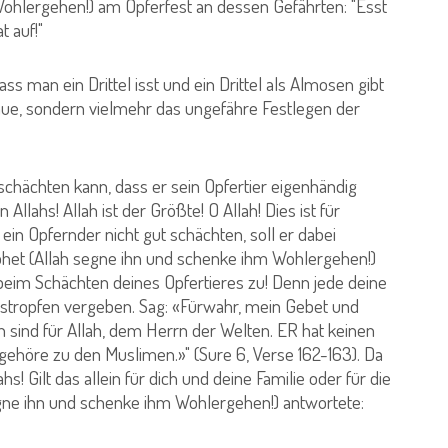
ohlergehen!) am Opferfest an dessen Gefährten: "Esst
 auf!"
ss man ein Drittel isst und ein Drittel als Almosen gibt
enaue, sondern vielmehr das ungefähre Festlegen der
t schächten kann, dass er sein Opfertier eigenhändig
lahs! Allah ist der Größte! O Allah! Dies ist für
in Opfernder nicht gut schächten, soll er dabei
het (Allah segne ihn und schenke ihm Wohlergehen!)
 beim Schächten deines Opfertieres zu! Denn jede deine
stropfen vergeben. Sag: «Fürwahr, mein Gebet und
sind für Allah, dem Herrn der Welten. ER hat keinen
gehöre zu den Muslimen.»" (Sure 6, Verse 162-163). Da
s! Gilt das allein für dich und deine Familie oder für die
egne ihn und schenke ihm Wohlergehen!) antwortete: