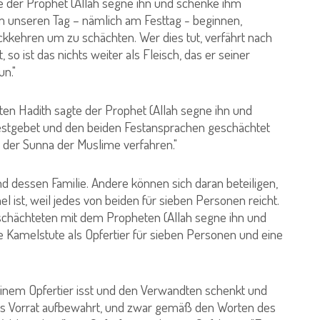
te der Prophet (Allah segne ihn und schenke ihm
m unseren Tag – nämlich am Festtag - beginnen,
ckkehren um zu schächten. Wer dies tut, verfährt nach
so ist das nichts weiter als Fleisch, das er seiner
un."
ten Hadith sagte der Prophet (Allah segne ihn und
stgebet und den beiden Festansprachen geschächtet
h der Sunna der Muslime verfahren."
nd dessen Familie. Andere können sich daran beteiligen,
 ist, weil jedes von beiden für sieben Personen reicht.
r schächteten mit dem Propheten (Allah segne ihn und
e Kamelstute als Opfertier für sieben Personen und eine
einem Opfertier isst und den Verwandten schenkt und
ls Vorrat aufbewahrt, und zwar gemäß den Worten des