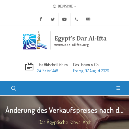
DEUTSCHE
Facebook
Twitter
Youtube
+20 2 25970400
ask@dar-alifta.org
Das Hidschri Datum
Das Datum n. Ch.
24. Safar 1448
Freitag, 07 August 2026
Änderung des Verkaufspreises nach d...
Das Ägyptische Fatwa-Amt