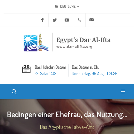
DEUTSCHE
Facebook
Twitter
Youtube
+20 2 25970400
ask@dar-alifta.org
Das Hidschri Datum
Das Datum n. Ch.
23. Safar 1448
Donnerstag, 06 August 2026
Bedingen einer Ehefrau, das Nutzung...
Das Ägyptische Fatwa-Amt