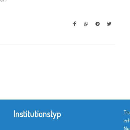
Institutionstyp
Tra
erh
Neu