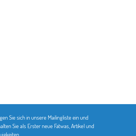
gen Sie sich in unsere Mailingliste ein und
alten Sie als Erster neue Fatwas, Artikel und
igkeiten.