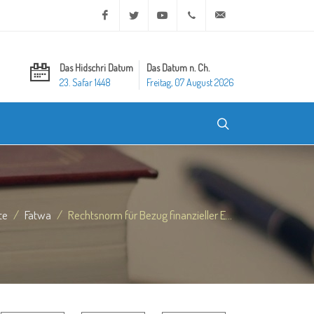
Facebook
Twitter
Youtube
+20 2 25970400
ask@dar-alifta.org
Das Hidschri Datum
Das Datum n. Ch.
23. Safar 1448
Freitag, 07 August 2026
te
Fatwa
Rechtsnorm für Bezug finanzieller E...