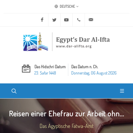
DEUTSCHE
Facebook
Twitter
Youtube
+20 2 25970400
ask@dar-alifta.org
Das Hidschri Datum
Das Datum n. Ch.
23. Safar 1448
Donnerstag, 06 August 2026
Reisen einer Ehefrau zur Arbeit ohn...
Das Ägyptische Fatwa-Amt