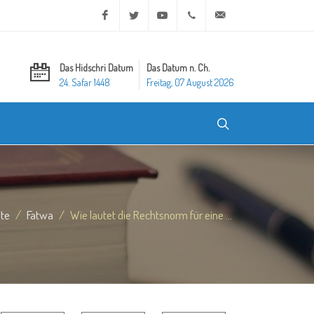
Facebook
Twitter
Youtube
+20 2 25970400
ask@dar-alifta.org
Das Hidschri Datum
Das Datum n. Ch.
24. Safar 1448
Freitag, 07 August 2026
ite
Fatwa
Wie lautet die Rechtsnorm für eine ...