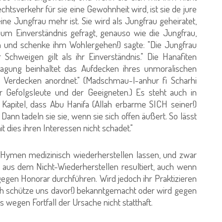
htsverkehr für sie eine Gewohnheit wird, ist sie de jure
ne Jungfrau mehr ist. Sie wird als Jungfrau geheiratet,
t um Einverständnis gefragt, genauso wie die Jungfrau,
hn und schenke ihm Wohlergehen!) sagte: "Die Jungfrau
 Schweigen gilt als ihr Einverständnis." Die Hanafiten
ragung beinhaltet das Aufdecken ihres unmoralischen
s Verdecken anordnet." (Madschmau-l-anhur fi Scharhi
r Gefolgsleute und der Geeigneten.) Es steht auch in
apitel, dass Abu Hanifa (Allah erbarme SICH seiner!)
 Dann tadeln sie sie, wenn sie sich offen äußert. So lässt
t dies ihren Interessen nicht schadet."
ymen medizinisch wiederherstellen lassen, und zwar
aus dem Nicht-Wiederherstellen resultiert, auch wenn
h gegen Honorar durchführen. Wird jedoch ihr Praktizieren
ah schütze uns davor!) bekanntgemacht oder wird gegen
s wegen Fortfall der Ursache nicht statthaft.