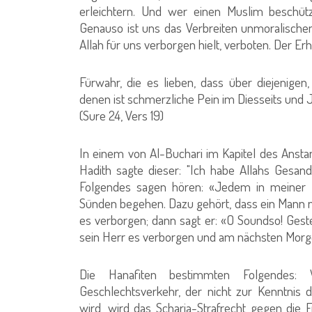
erleichtern. Und wer einen Muslim beschütz
Genauso ist uns das Verbreiten unmoralische
Allah für uns verborgen hielt, verboten. Der Er
Fürwahr, die es lieben, dass über diejenigen,
denen ist schmerzliche Pein im Diesseits und Je
(Sure 24, Vers 19)
In einem von Al-Buchari im Kapitel des Ansta
Hadith sagte dieser: "Ich habe Allahs Gesa
Folgendes sagen hören: «Jedem in meiner G
Sünden begehen. Dazu gehört, dass ein Mann n
es verborgen; dann sagt er: «O Soundso! Gester
sein Herr es verborgen und am nächsten Morgen 
Die Hanafiten bestimmten Folgendes: 
Geschlechtsverkehr, der nicht zur Kenntnis d
wird, wird das Scharia-Strafrecht gegen die 