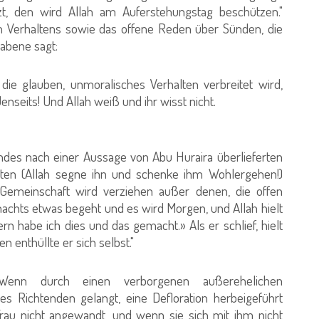
t, den wird Allah am Auferstehungstag beschützen."
n Verhaltens sowie das offene Reden über Sünden, die
habene sagt:
 die glauben, unmoralisches Verhalten verbreitet wird,
nseits! Und Allah weiß und ihr wisst nicht.
ndes nach einer Aussage von Abu Huraira überlieferten
ndten (Allah segne ihn und schenke ihm Wohlergehen!)
emeinschaft wird verziehen außer denen, die offen
achts etwas begeht und es wird Morgen, und Allah hielt
n habe ich dies und das gemacht.» Als er schlief, hielt
enthüllte er sich selbst."
Wenn durch einen verborgenen außerehelichen
es Richtenden gelangt, eine Defloration herbeigeführt
Frau nicht angewandt, und wenn sie sich mit ihm nicht