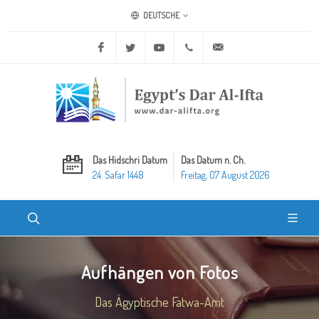
DEUTSCHE
Facebook
Twitter
Youtube
+20 2 25970400
ask@dar-alifta.org
Das Hidschri Datum
Das Datum n. Ch.
24. Safar 1448
Freitag, 07 August 2026
Aufhängen von Fotos
Das Ägyptische Fatwa-Amt