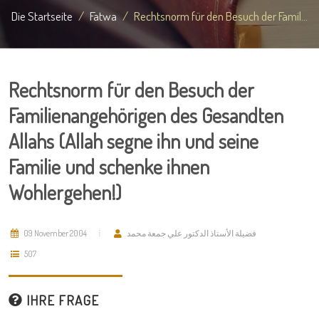
Die Startseite
Fatwa
Rechtsnorm für den Besuch der Famil...
Rechtsnorm für den Besuch der
Familienangehörigen des Gesandten
Allahs (Allah segne ihn und seine
Familie und schenke ihnen
Wohlergehen!)
09 November 2004
فضيلة الأستاذ الدكتور علي جمعة محمد
507
IHRE FRAGE