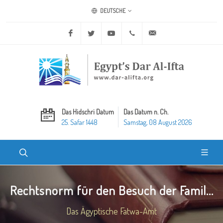
DEUTSCHE
Facebook
Twitter
Youtube
+20 2 25970400
ask@dar-alifta.org
Das Hidschri Datum
Das Datum n. Ch.
25. Safar 1448
Samstag, 08 August 2026
Rechtsnorm für den Besuch der Famil...
Das Ägyptische Fatwa-Amt