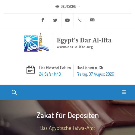
DEUTSCHE
Facebook
Twitter
Youtube
+20 2 25970400
ask@dar-alifta.org
Das Hidschri Datum
Das Datum n. Ch.
24. Safar 1448
Freitag, 07 August 2026
Zakat für Depositen
Das Ägyptische Fatwa-Amt