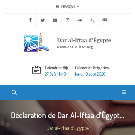
FRANÇAIS
Facebook
Twitter
Youtube
Instagram
Soundcloud
+20 2 25970400
ask@dar-alifta.o
Calendrier Hijri
Calendrier Grégorien
27 Safar 1448
lundi, 10 août 2026
Déclaration de Dar Al-Iftaa d'Égypt...
Dar al-Iftaa d'Égypte