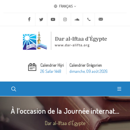
FRANÇAIS
Facebook
Twitter
Youtube
Instagram
Soundcloud
+20 2 25970400
ask@dar-alifta.o
Calendrier Hijri
Calendrier Grégorien
26 Safar 1448
dimanche, 09 août 2026
À l’occasion de la Journée internat...
Dar al-Iftaa d'Égypte