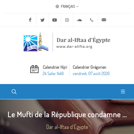
FRANÇAIS
Facebook
Twitter
Youtube
Instagram
Soundcloud
+20 2 25970400
ask@dar-alifta.o
Calendrier Hijri
Calendrier Grégorien
24 Safar 1448
vendredi, 07 août 2026
Le Mufti de la République condamne ...
Dar al-Iftaa d'Égypte