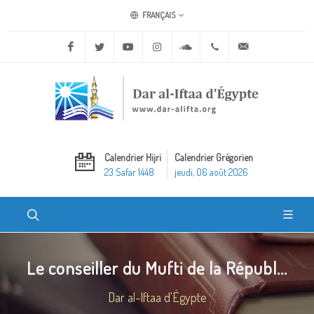
FRANÇAIS
Facebook
Twitter
Youtube
Instagram
Soundcloud
+20 2 25970400
ask@dar-alifta.o
Calendrier Hijri
Calendrier Grégorien
23 Safar 1448
jeudi, 06 août 2026
Le conseiller du Mufti de la Républ...
Dar al-Iftaa d'Égypte