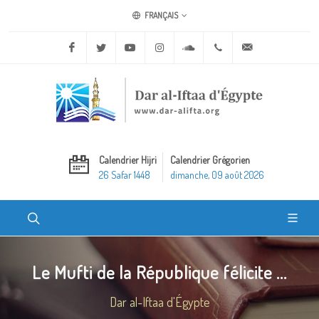
FRANÇAIS
Facebook
Twitter
Youtube
Instagram
Soundcloud
+20 2 25970400
ask@dar-alifta.o
Calendrier Hijri
Calendrier Grégorien
26 Safar 1448
dimanche, 09 août 2026
Le Mufti de la République félicite ...
Dar al-Iftaa d'Égypte