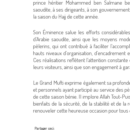
prince héritier Mohammed ben Salmane ben
saoudite, à ses dirigeants, à son gouvernement
la saison du Hajj de cette année.
Son Éminence salue les efforts considérabl
d’Arabie saoudite, ainsi que les moyens mode
pèlerins, qui ont contribué à faciliter l’accom
hauts niveaux d’organisation, d’encadrement e
Ces réalisations reflètent l’attention consta
leurs visiteurs, ainsi que son engagement à gara
Le Grand Mufti exprime également sa profonde 
et personnels ayant participé au service des pè
de cette saison bénie. Il implore Allah Tout-Pu
bienfaits de la sécurité, de la stabilité et de l
renouveler cette heureuse occasion pour tous dan
Partager ceci: