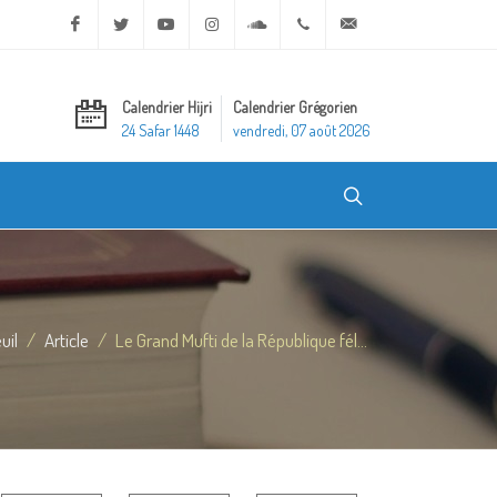
Facebook
Twitter
Youtube
Instagram
Soundcloud
+20 2 25970400
ask@dar-alifta.org
Calendrier Hijri
Calendrier Grégorien
24 Safar 1448
vendredi, 07 août 2026
uil
Article
Le Grand Mufti de la République fél...