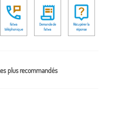
Fatwa
Demande de
Récupérer la
téléphonique
fatwa
réponse
es plus recommandés