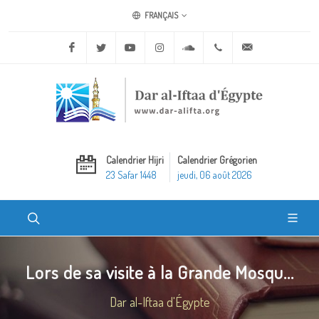
FRANÇAIS
Facebook
Twitter
Youtube
Instagram
Soundcloud
+20 2 25970400
ask@dar-alifta.o
Calendrier Hijri
Calendrier Grégorien
23 Safar 1448
jeudi, 06 août 2026
Lors de sa visite à la Grande Mosqu...
Dar al-Iftaa d'Égypte