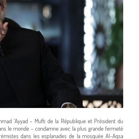
mad ‘Ayyad – Mufti de la République et Président du
a dans le monde – condamne avec la plus grande fermeté
 extrémistes dans les esplanades de la mosquée Al-Aqsa