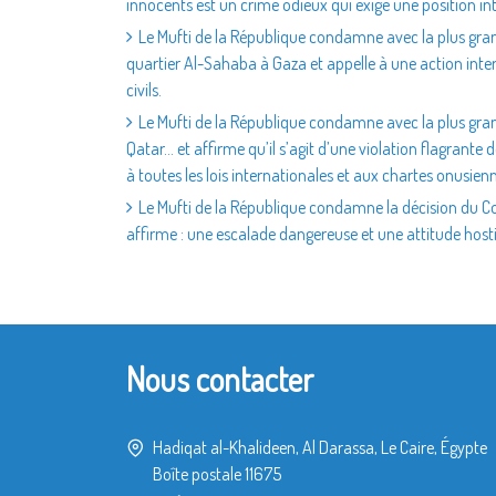
innocents est un crime odieux qui exige une position in
Le Mufti de la République condamne avec la plus gran
quartier Al-Sahaba à Gaza et appelle à une action inte
civils.
Le Mufti de la République condamne avec la plus grand
Qatar… et affirme qu’il s’agit d’une violation flagrante
à toutes les lois internationales et aux chartes onusien
Le Mufti de la République condamne la décision du Con
affirme : une escalade dangereuse et une attitude hostil
Nous contacter
Hadiqat al-Khalideen, Al Darassa, Le Caire, Égypte
Boîte postale 11675