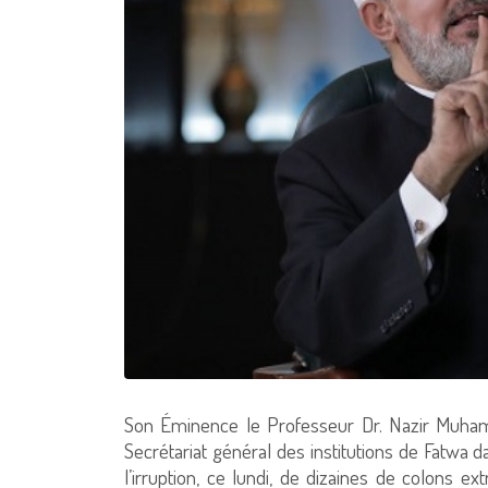
Son Éminence le Professeur Dr. Nazir Muham
Secrétariat général des institutions de Fatw
l’irruption, ce lundi, de dizaines de colons