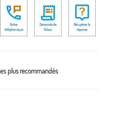
Fatwa
Demande de
Récupérer la
téléphonique
fatwa
réponse
es plus recommandés