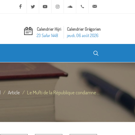
Facebook
Twitter
Youtube
Instagram
Soundcloud
+20 2 25970400
ask@dar-alifta.org
Calendrier Hijri
Calendrier Grégorien
23 Safar 1448
jeudi, 06 août 2026
l
Article
Le Mufti de la République condamne ...