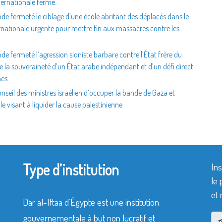
ternationale ferme.
de fermeté le ciblage d’une école abritant des déplacés dans le
rnationale urgente pour mettre fin aux massacres contre les
e fermeté l’agression sioniste barbare contre l’État frère du
 de la souveraineté d’un État arabe indépendant et d’un défi direct
nes.
seil des ministres israélien d’occuper la bande de Gaza et
e visant à liquider la cause palestinienne.
Type d’institution
Ins
le 
et 
Dar al-Iftaa d’Égypte est une institution
gouvernementale à but non lucratif et