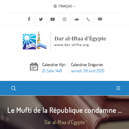
FRANÇAIS
Facebook
Twitter
Youtube
Instagram
Soundcloud
+20 2 25970400
ask@dar-alifta.o
Calendrier Hijri
Calendrier Grégorien
25 Safar 1448
samedi, 08 août 2026
Le Mufti de la République condamne ...
Dar al-Iftaa d'Égypte