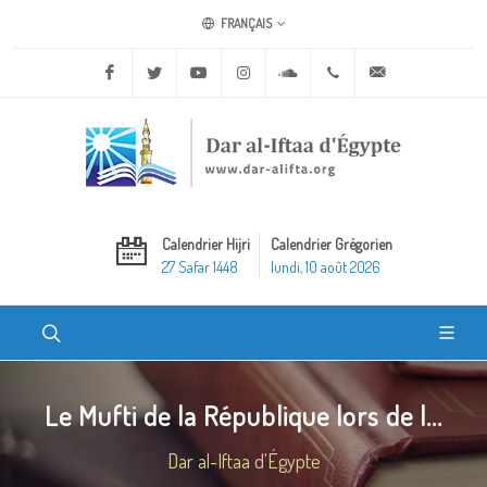
FRANÇAIS
Facebook
Twitter
Youtube
Instagram
Soundcloud
+20 2 25970400
ask@dar-alifta.o
Calendrier Hijri
Calendrier Grégorien
27 Safar 1448
lundi, 10 août 2026
Le Mufti de la République lors de l...
Dar al-Iftaa d'Égypte