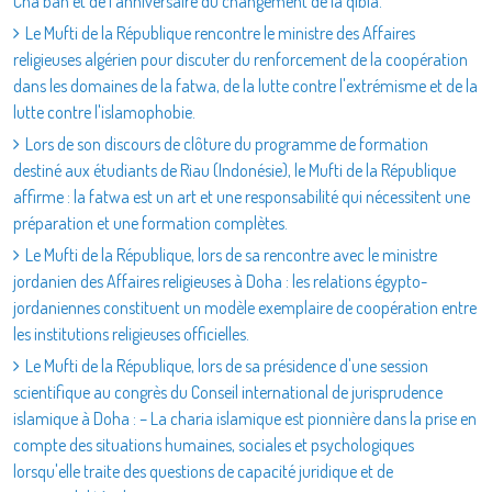
Cha‘bân et de l’anniversaire du changement de la qibla.
Le Mufti de la République rencontre le ministre des Affaires
religieuses algérien pour discuter du renforcement de la coopération
dans les domaines de la fatwa, de la lutte contre l'extrémisme et de la
lutte contre l'islamophobie.
Lors de son discours de clôture du programme de formation
destiné aux étudiants de Riau (Indonésie), le Mufti de la République
affirme : la fatwa est un art et une responsabilité qui nécessitent une
préparation et une formation complètes.
Le Mufti de la République, lors de sa rencontre avec le ministre
jordanien des Affaires religieuses à Doha : les relations égypto-
jordaniennes constituent un modèle exemplaire de coopération entre
les institutions religieuses officielles.
Le Mufti de la République, lors de sa présidence d'une session
scientifique au congrès du Conseil international de jurisprudence
islamique à Doha : – La charia islamique est pionnière dans la prise en
compte des situations humaines, sociales et psychologiques
lorsqu'elle traite des questions de capacité juridique et de