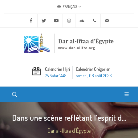
FRANÇAIS
Facebook
Twitter
Youtube
Instagram
Soundcloud
+20 2 25970400
ask@dar-alifta.o
Calendrier Hijri
Calendrier Grégorien
25 Safar 1448
samedi, 08 août 2026
Dans une scène reflétant l’esprit d...
Dar al-Iftaa d'Égypte