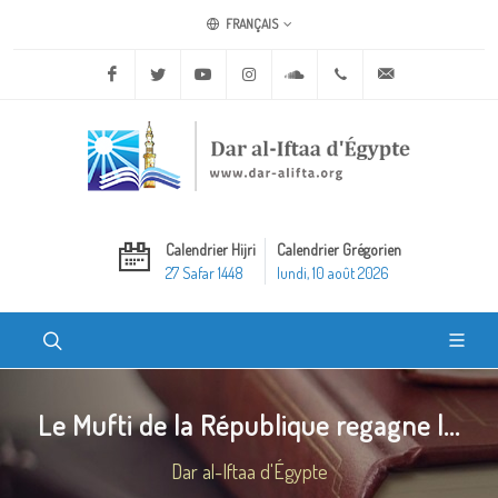
FRANÇAIS
Facebook
Twitter
Youtube
Instagram
Soundcloud
+20 2 25970400
ask@dar-alifta.o
Calendrier Hijri
Calendrier Grégorien
27 Safar 1448
lundi, 10 août 2026
Le Mufti de la République regagne l...
Dar al-Iftaa d'Égypte